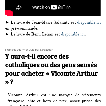
► Le livre de Jean-Marie Salamito est
disponible ici
en pré-commande.
► Le livre de Rémi Lélian est
disponible ici
.
Publié
Auteur
Publié le 9 janvier 2013
par Rédaction
le
Y aura-t-il encore des
catholiques ou des gens sensés
pour acheter « Vicomte Arthur
» ?
Vicomte Arthur est une marque de vêtements
française, chic et hors de prix, assez prisée des