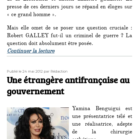
presse de ces derniers jours se répand en éloges sur
« ce grand homme ».
Mais elle omet de se poser une question cruciale :
Robert GALLEY fut-il un criminel de guerre ? La
question doit absolument être posée.
de « Mort de Robert Galley : un hé
Continuer la lecture
Publié
Auteur
Publié le 24 mai 2012
par Rédaction
le
Une étrangère antifrançaise au
gouvernement
Yamina Benguigui est
une présentatrice télé et
une réalisatrice, adepte
de la chirurgie