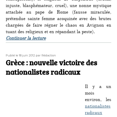
injuste, blasphémateur, cruel), une nonne mystique
attachée au pape de Rome (fausse miraculée,
prétendue sainte femme acoquinée avec des brutes
chargées de faire régner le chaos en Avignon en
tuant des religieux et en répandant la peste).
de « « Inquisitio » : France 2 diffu
Continuer la lecture
Publié
Auteur
Publié le 18 juin 2012
par Rédaction
le
Grèce : nouvelle victoire des
nationalistes radicaux
Il y a un
mois
environ, les
nationalistes
radicaux