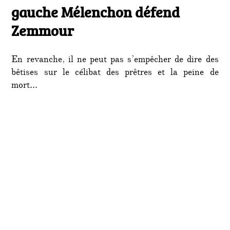
le
gauche Mélenchon défend
franc-
mac
Zemmour
d’ext
gauc
Mélen
En revanche, il ne peut pas s’empêcher de dire des
défen
bêtises sur le célibat des prêtres et la peine de
Zemm
mort…