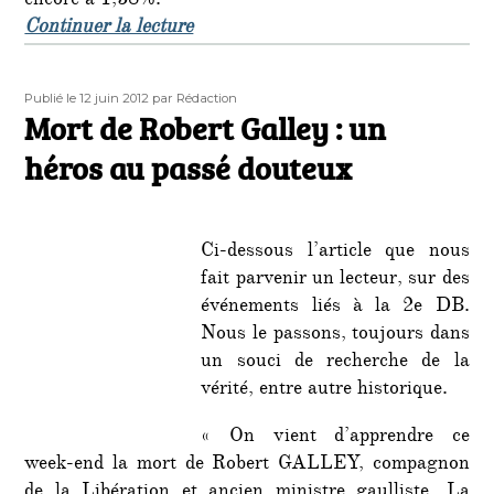
encore à 1,58%.
de « Grèce : nouvelle victoire des n
Continuer la lecture
Publié
Auteur
Publié le 12 juin 2012
par Rédaction
le
Mort de Robert Galley : un
héros au passé douteux
Ci-dessous l’article que nous
fait parvenir un lecteur, sur des
événements liés à la 2e DB.
Nous le passons, toujours dans
un souci de recherche de la
vérité, entre autre historique.
« On vient d’apprendre ce
week-end la mort de Robert GALLEY, compagnon
de la Libération et ancien ministre gaulliste. La