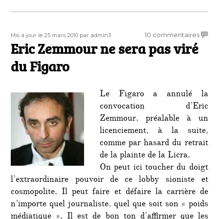
Publié
Auteur
sur
10 commentaires
Mis à jour le 25 mars 2010
par admin3
le
Eric Zemmour ne sera pas viré
Eric
Zemm
du Figaro
ne
sera
pas
Le Figaro a annulé la
viré
convocation d’Eric
du
Zemmour, préalable à un
Figar
licenciement, à la suite,
comme par hasard du retrait
de la plainte de la Licra.
On peut ici toucher du doigt
l’extraordinaire pouvoir de ce lobby sioniste et
cosmopolite. Il peut faire et défaire la carrière de
n’importe quel journaliste, quel que soit son « poids
médiatique ». Il est de bon ton d’affirmer que les