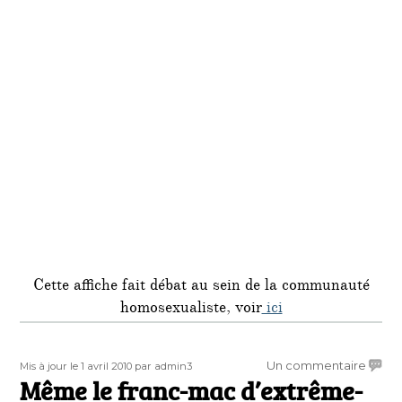
Cette affiche fait débat au sein de la communauté
homosexualiste, voir
ici
Publié
Auteur
sur
Un commentaire
Mis à jour le 1 avril 2010
par admin3
le
Même le franc-mac d’extrême-
Mêm