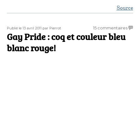
Source
Publié
Auteur
sur
15 commentaires
Publié le 13 avril 2011
par Pierrot
le
Gay Pride : coq et couleur bleu
Gay
Pride
blanc rouge!
:
coq
et
coule
bleu
blanc
rouge