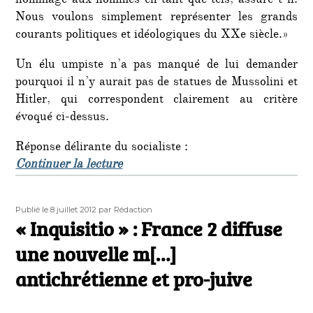
hommage aux hommes en tant que tels, assure-t-il.
Nous voulons simplement représenter les grands
courants politiques et idéologiques du XXe siècle.»
Un élu umpiste n’a pas manqué de lui demander
pourquoi il n’y aurait pas de statues de Mussolini et
Hitler, qui correspondent clairement au critère
évoqué ci-dessus.
Réponse délirante du socialiste :
de « Montpellier : le délire commun
Continuer la lecture
Publié
Auteur
Publié le 8 juillet 2012
par Rédaction
le
« Inquisitio » : France 2 diffuse
une nouvelle m[…]
antichrétienne et pro-juive