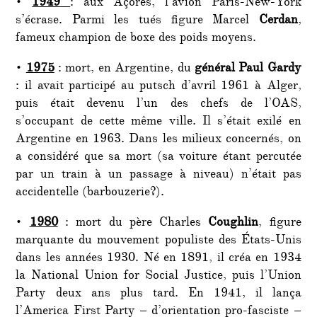
•
1949
: aux Açores, l’avion Paris-New-York
s’écrase. Parmi les tués figure Marcel
Cerdan
,
fameux champion de boxe des poids moyens.
•
1975
: mort, en Argentine, du
général Paul Gardy
: il avait participé au putsch d’avril 1961 à Alger,
puis était devenu l’un des chefs de l’OAS,
s’occupant de cette même ville. Il s’était exilé en
Argentine en 1963. Dans les milieux concernés, on
a considéré que sa mort (sa voiture étant percutée
par un train à un passage à niveau) n’était pas
accidentelle (barbouzerie?).
•
1980
: mort du père Charles
Coughlin
, figure
marquante du mouvement populiste des États-Unis
dans les années 1930. Né en 1891, il créa en 1934
la National Union for Social Justice, puis l’Union
Party deux ans plus tard. En 1941, il lança
l’America First Party – d’orientation pro-fasciste –