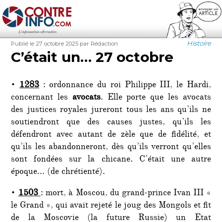
Contre-Info
Publié
Auteur
Catégorie
Histoire
Publié le 27 octobre 2025
par Rédaction
le
C’était un… 27 octobre
•
1283
: ordonnance du roi Philippe III, le Hardi,
concernant les
avocats
. Elle porte que les avocats
des justices royales jureront tous les ans qu’ils ne
soutiendront que des causes justes, qu’ils les
défendront avec autant de zèle que de fidélité, et
qu’ils les abandonneront, dès qu’ils verront qu’elles
sont fondées sur la chicane. C’était une autre
époque… (de chrétienté).
•
1503
: mort, à Moscou, du grand-prince Ivan III «
le Grand », qui avait rejeté le joug des Mongols et fit
de la Moscovie (la future Russie) un Etat