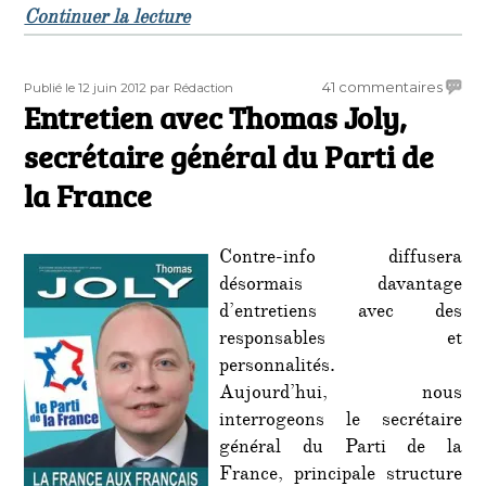
de « Grèce : nouvelle victoire des n
Continuer la lecture
Publié
Auteur
sur
41 commentaires
Publié le 12 juin 2012
par Rédaction
le
Entretien avec Thomas Joly,
Entret
avec
secrétaire général du Parti de
Thom
Joly,
la France
secrét
génér
du
Contre-info diffusera
Parti
désormais davantage
de
d’entretiens avec des
la
responsables et
Franc
personnalités.
Aujourd’hui, nous
interrogeons le secrétaire
général du Parti de la
France, principale structure