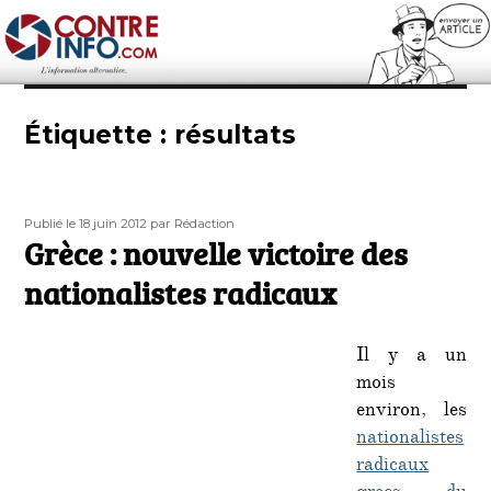
Contre-Info
Étiquette :
résultats
Publié
Auteur
Publié le 18 juin 2012
par Rédaction
le
Grèce : nouvelle victoire des
nationalistes radicaux
Il y a un
mois
environ, les
nationalistes
radicaux