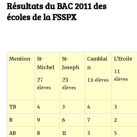
le
Résultats du BAC 2011 des
Résult
du
écoles de la FSSPX
BAC
2011
des
– 84 lauréats sur 85 candidats, soit 98,82 % de
école
réussite.
de
la
FSSP
Mention
St-
St-
Camblai
L’Etoile
Michel
Joseph
n
11
élèves
27
23
15 élèves
élèves
élèves
TB
4
3
4
3
B
9
6
7
2
AB
8
11
3
5