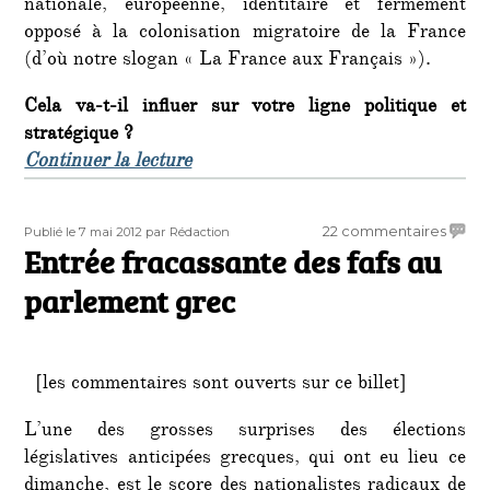
nationale, européenne, identitaire et fermement
opposé à la colonisation migratoire de la France
(d’où notre slogan « La France aux Français »).
Cela va-t-il influer sur votre ligne politique et
stratégique ?
de « Entretien avec Thomas Joly, se
Continuer la lecture
Publié
Auteur
sur
22 commentaires
Publié le 7 mai 2012
par Rédaction
le
Entrée fracassante des fafs au
Entré
fracas
parlement grec
des
fafs
au
parle
[les commentaires sont ouverts sur ce billet]
grec
L’une des grosses surprises des élections
législatives anticipées grecques, qui ont eu lieu ce
dimanche, est le score des nationalistes radicaux de