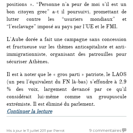
positions ». “Personne n’a peur de moi s’il est un
bon citoyen grec” a-t il poursuivi, promettant de
lutter contre les “usuriers mondiaux” et
“l’esclavage” imposé au pays par l’UE et le FMI.
L’Aube dorée a fait une campagne sans concession
et fructueuse sur les thèmes anticapitaliste et anti-
immigrationniste, organisant des patrouilles pour
sécuriser Athènes.
Il est à noter que le « gros parti » patriote, le LAOS
(un peu l’équivalent du FN là-bas) s’effondre à 2,9
% des voix, largement devancé par ce qu’il
considérait lui-même comme un groupuscule
extrémiste. Il est éliminé du parlement.
de « Entrée fracassante des fafs au
Continuer la lecture
Publié
Auteur
sur
9 commentaires
Mis à jour le 11 juillet 2011
par Pierrot