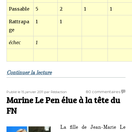
Passable
5
2
1
1
Rattrapa
1
1
ge
échec
1
de « Résultats du BAC 2011 des éc
Continuer la lecture
Publié
Auteur
sur
80 commentaires
Publié le 15 janvier 2011
par Rédaction
le
Marine Le Pen élue à la tête du
Marin
Le
FN
Pen
élue
à
La fille de Jean-Marie Le
la