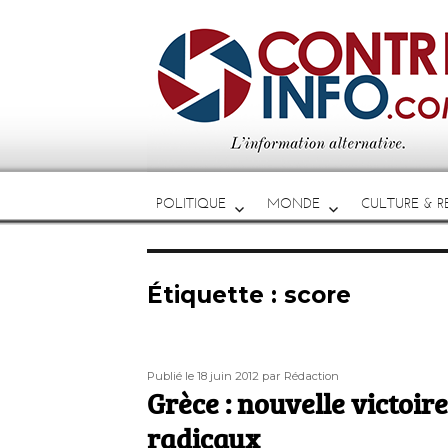
POLITIQUE
MONDE
CULTURE & RE
Étiquette :
score
Publié
Auteur
Publié le 18 juin 2012
par Rédaction
le
Grèce : nouvelle victoir
radicaux