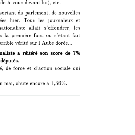
de-à-vous devant lui), etc.
ortant du parlement, de nouvelles
sées hier. Tous les journaleux et
tionaliste allait s’effondrer, les
s la première fois, ou s’étant fait
orrible vérité sur l’Aube dorée…
aliste a réitéré son score de 7%
 députés.
é, de force et d’action sociale qui
en mai, chute encore à 1,58%.
le victoire des nationalistes radicaux »