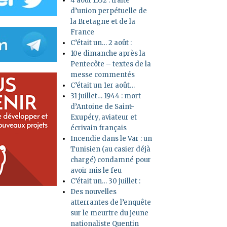
4 août 1532 : traité
d’union perpétuelle de
la Bretagne et de la
France
C’était un… 2 août :
10e dimanche après la
Pentecôte – textes de la
messe commentés
C’était un 1er août…
31 juillet… 1944 : mort
d’Antoine de Saint-
Exupéry, aviateur et
écrivain français
Incendie dans le Var : un
Tunisien (au casier déjà
chargé) condamné pour
avoir mis le feu
C’était un… 30 juillet :
Des nouvelles
atterrantes de l’enquête
sur le meurtre du jeune
nationaliste Quentin