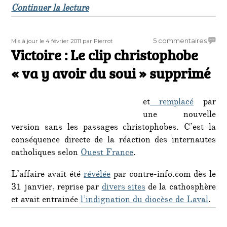
de « Grèce : nouvelle victoire des n
Continuer la lecture
Publié
Auteur
sur
5 commentaires
Mis à jour le 4 février 2011
par Pierrot
le
Victoire : Le clip christophobe
Victoi
:
« va y avoir du soui » supprimé
Le
clip
chris
et
remplacé
par
« va
une nouvelle
y
version sans les passages christophobes. C’est la
avoir
du
conséquence directe de la réaction des internautes
soui »
catholiques selon
Ouest France
.
suppr
L’affaire avait été
révélée
par contre-info.com dès le
31 janvier, reprise par
divers sites
de la cathosphère
et avait entrainée
l’indignation du diocèse de Laval
.