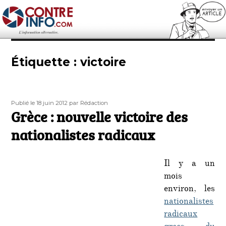
Contre-Info
Étiquette :
victoire
Publié
Auteur
Publié le 18 juin 2012
par Rédaction
le
Grèce : nouvelle victoire des
nationalistes radicaux
Il y a un
mois
environ, les
nationalistes
radicaux