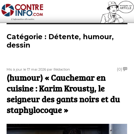
Contre-Info
Catégorie :
Détente, humour,
dessin
Publié
Auteur
on
(0)
Mis à jour le 17 mai 2026
par Rédaction
le
(humour) « Cauchemar en
(humo
«
cuisine : Karim Krousty, le
Cauc
en
seigneur des gants noirs et du
cuisin
staphylocoque »
:
Karim
Kroust
le
seign