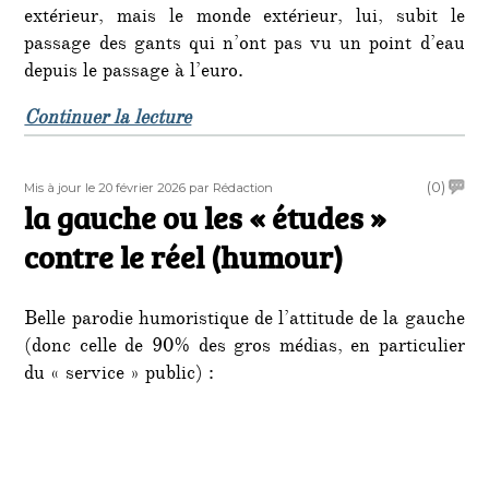
extérieur, mais le monde extérieur, lui, subit le
passage des gants qui n’ont pas vu un point d’eau
depuis le passage à l’euro. ​
de « (humour) « Cauchemar en cuisi
Continuer la lecture
Publié
Auteur
on
(0)
Mis à jour le 20 février 2026
par Rédaction
le
la gauche ou les « études »
la
gauc
contre le réel (humour)
ou
les
«
Belle parodie humoristique de l’attitude de la gauche
étude
(donc celle de 90% des gros médias, en particulier
»
du « service » public) :
contr
le
réel
(humo