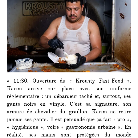
des
gants
noirs
et
du
staph
»
« 11:30. Ouverture du « Krousty Fast-Food ».
Karim arrive sur place avec son uniforme
réglementaire : un débardeur taché et, surtout, ses
gants noirs en vinyle. C’est sa signature, son
armure de chevalier du graillon. Karim ne retire
jamais ses gants. Il est persuadé que ça fait « pro »,
« hygiénique », voire « gastronomie urbaine ». En
réalité, ses mains sont protégées du monde