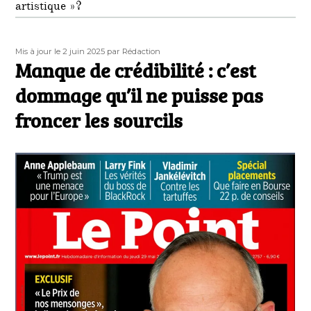
artistique »?
Publié
Auteur
Mis à jour le 2 juin 2025
par Rédaction
le
Manque de crédibilité : c’est
dommage qu’il ne puisse pas
froncer les sourcils