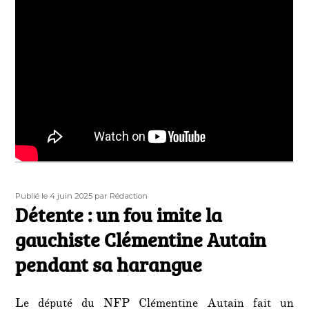
Publié
Auteur
Publié le 4 juin 2025
par Rédaction
le
Détente : un fou imite la
gauchiste Clémentine Autain
pendant sa harangue
Le député du NFP Clémentine Autain fait un