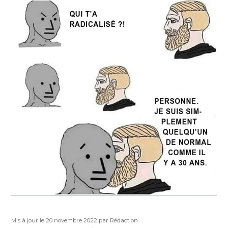
le
Publié
Auteur
Mis à jour le 20 novembre 2022
par Rédaction
le