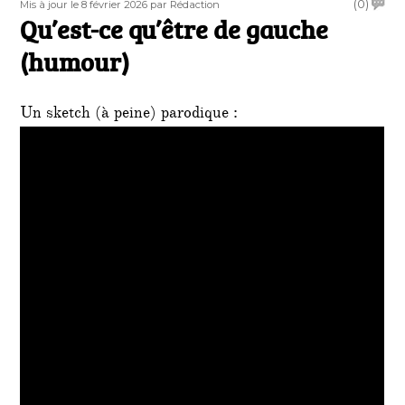
Publié
Auteur
on
(0)
Mis à jour le 8 février 2026
par Rédaction
le
Qu’est-ce qu’être de gauche
Qu’est
ce
(humour)
qu’êtr
de
gauc
Un sketch (à peine) parodique :
(humo