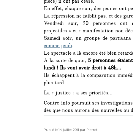
pièce) n’ont pas cessé.
En effet, chaque soir, des jeunes ont pe
La répression ne faiblit pas, et des
gard
Vendredi soir, 20 personnes ont é
projectiles » et « manifestation non déc
Samedi soir, un groupe de partisans 
comme jeudi
.
Le spectacle a là encore été bien retard
A la suite de quoi,
5 personnes étaient
lundi ! Ils vont avoir droit à 48h…
Ils échappent à la comparution immédi
plus tard.
La « justice » a ses priorités…
Contre-info poursuit ses investigation
dès que nous aurons des nouvelles ou de
Publié
Auteur
Publié le 14 juillet 2011
par Pierrot