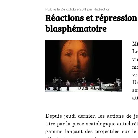
Publié
Auteur
Publié le 24 octobre 2011
par Rédaction
le
Réactions et répression
blasphématoire
Mi
Le
vi
mo
vr
De
so
at
___________________
Depuis jeudi dernier, les actions de j
titre par la pièce scatologique antichré
gamins lançant des projectiles sur le