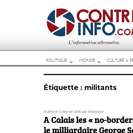
POLITIQUE
MONDE
CULTURE & RE
Étiquette :
militants
Publié
Auteur
Publié le 12 février 2016
par Rédaction
le
A Calais les « no-borde
le milliardaire George S