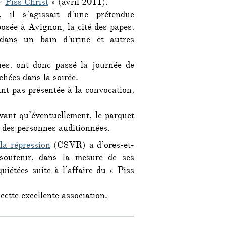
 «
Piss Christ
» (avril 2011).
vue
!
 il s’agissait d’une prétendue
osée à Avignon, la cité des papes,
 dans un bain d’urine et autres
ues, ont donc passé la journée de
chées dans la soirée.
nt pas présentée à la convocation,
vant qu’éventuellement, le parquet
e des personnes auditionnées.
la répression
(CSVR) a d’ores-et-
soutenir, dans la mesure de ses
uiétées suite à l’affaire du « Piss
 cette excellente association.
hrist : plusieurs gardes à vue ! »