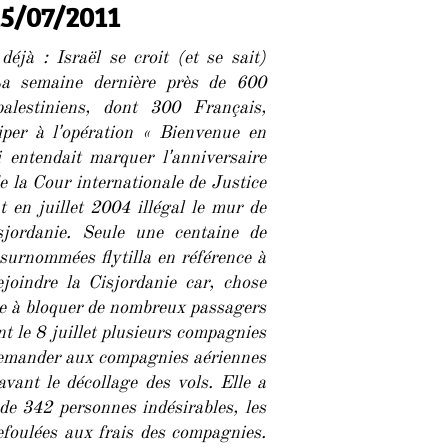
15/07/2011
Editorial
de
Rivarol
éjà : Israël se croit (et se sait)
du
La semaine dernière près de 600
15/07/2011
palestiniens, dont 300 Français,
ciper à lʼopération « Bienvenue en
i entendait marquer lʼanniversaire
de la Cour internationale de Justice
t en juillet 2004 illégal le mur de
sjordanie. Seule une centaine de
 surnommées flytilla en référence à
ejoindre la Cisjordanie car, chose
nue à bloquer de nombreux passagers
t le 8 juillet plusieurs compagnies
 demander aux compagnies aériennes
avant le décollage des vols. Elle a
de 342 personnes indésirables, les
refoulées aux frais des compagnies.