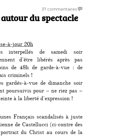
sur
37 commentaires
 autour du spectacle
Réactions
et
répression
autour
du
se-à-jour 20h
spectacle
s interpellés de samedi soir
blasphématoire
ennent d’être libérés après pas
ins de 48h de garde-à-vue : de
ais criminels !
s gardés-à-vue de dimanche soir
nt poursuivis pour – ne riez pas –
teinte à la liberté d’expression !
eunes Français scandalisés à juste
tienne de Castellucci (ci-contre des
 portrait du Christ au cours de la