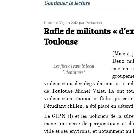
de « A Calais les «
Continuer la lecture
Publié
Auteur
Publié le 30 juin 2012
par Rédaction
le
Rafle de militants « d’e
Toulouse
[
Mise-à-
Deux mili
Les flics devant le local
mis en e
"identitaire"
groupem
violences ou des dégradations », a ind
de Toulouse Michel Valet. Ils ont to
violences en réunion ». Celui qui est 
l’étudiant chilien, a été placé en détent
Le GIPN (!) et les policiers de la sûr
mené une série de perquisitions et d’
ville et ses environs, et notamment au l