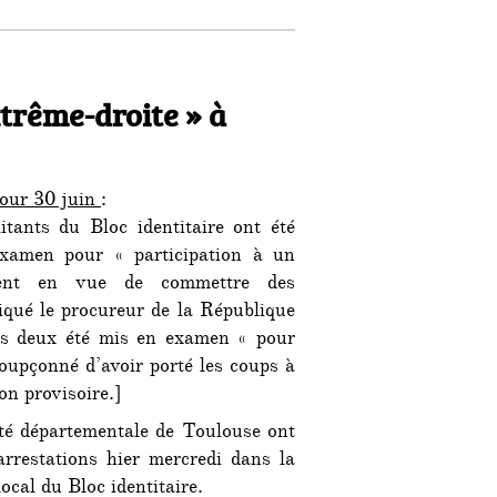
 no-borders » sont soutenus par le milliardaire George Sor
xtrême-droite » à
jour 30 juin
:
tants du Bloc identitaire ont été
xamen pour « participation à un
ent en vue de commettre des
iqué le procureur de la République
us deux été mis en examen « pour
soupçonné d’avoir porté les coups à
ion provisoire.]
eté départementale de Toulouse ont
arrestations hier mercredi dans la
ocal du Bloc identitaire.