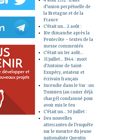
4 août 1532 : traité
d’union perpétuelle de
la Bretagne et de la
France
C’était un… 2 août :
10e dimanche après la
Pentecôte – textes de la
messe commentés
C’était un 1er août…
31 juillet… 1944 : mort
d’Antoine de Saint-
Exupéry, aviateur et
écrivain français
Incendie dans le Var : un
Tunisien (au casier déjà
chargé) condamné pour
avoir mis le feu
C’était un… 30 juillet :
Des nouvelles
atterrantes de l’enquête
sur le meurtre du jeune
nationaliste Quentin