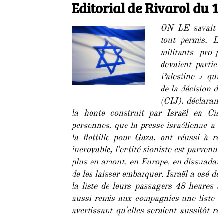
le
Editorial de Rivarol du 
ON LE savait d
tout permis. 
militants pro-
devaient parti
Palestine » qu
de la décision 
(CIJ), déclaran
la honte construit par Israël en Ci
personnes, que la presse israélienne a
la flottille pour Gaza, ont réussi à r
incroyable, lʼentité sioniste est parve
plus en amont, en Europe, en dissuadan
de les laisser embarquer. Israël a osé
la liste de leurs passagers 48 heures 
aussi remis aux compagnies une liste 
avertissant quʼelles seraient aussitôt 