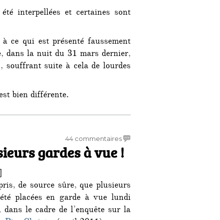
té interpellées et certaines sont
 à ce qui est présenté faussement
e, dans la nuit du 31 mars dernier,
, souffrant suite à cela de lourdes
st bien différente.
ants « d’extrême-droite » à Toulouse »
sur
44 commentaires
usieurs gardes à vue !
Affaire
Piss-
Christ
]
:
ris, de source sûre, que plusieurs
plusieurs
été placées en garde à vue lundi
gardes
, dans le cadre de l’enquête sur la
à