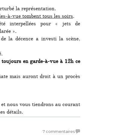
rturbé la représentation.
es-à-vue tombent tous les soirs
.
té interpellées pour « jets de
larée ».
de la décence a investi la scène,
é.
 toujours en garde-à-vue à 12h ce
ate mais auront droit à un procès
s et nous vous tiendrons au courant
s détails.
sur
7 commentaires