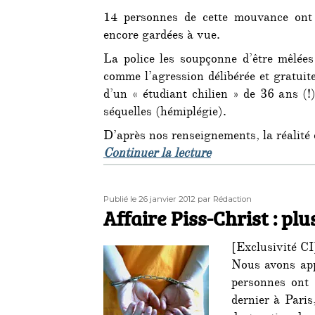
14 personnes de cette mouvance ont é
encore gardées à vue.
La police les soupçonne d’être mêlées
comme l’agression délibérée et gratuit
d’un « étudiant chilien » de 36 ans (!)
séquelles (hémiplégie).
D’après nos renseignements, la réalité e
de « Rafle de milit
Continuer la lecture
Publié
Auteur
Publié le 26 janvier 2012
par Rédaction
le
Affaire Piss-Christ : pl
[Exclusivité CI
Nous avons app
personnes ont 
dernier à Paris