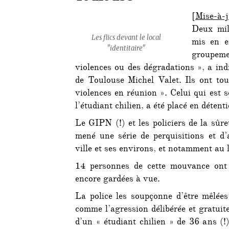
[
Mise-à-
Deux mili
Les flics devant le local
mis en e
"identitaire"
groupem
violences ou des dégradations », a ind
de Toulouse Michel Valet. Ils ont to
violences en réunion ». Celui qui est 
l’étudiant chilien, a été placé en détent
Le GIPN (!) et les policiers de la sûr
mené une série de perquisitions et d’
ville et ses environs, et notamment au l
14 personnes de cette mouvance ont é
encore gardées à vue.
La police les soupçonne d’être mêlées
comme l’agression délibérée et gratuit
d’un « étudiant chilien » de 36 ans (!)