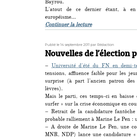
Bayrou.
L’atout de ce dernier étant, à en 
européisme…
de « Une extrême-d
Continuer la lecture
Publié
Auteur
Publié le 14 septembre 2011
par Rédaction
le
Nouvelles de l’élection p
–
Université d’été du FN en demi-te
tensions, affluence faible pour les j
surprise (à part l’ancien patron de
lèvres).
Mais le parti, ces temps-ci en baisse
surfer » sur la crise économique en cou
– Retrait de la candidature fantôche
probable ralliement à Marine Le Pen : u
– A droite de Marine Le Pen, une con
MNR, NDP) lance une candidature « d’