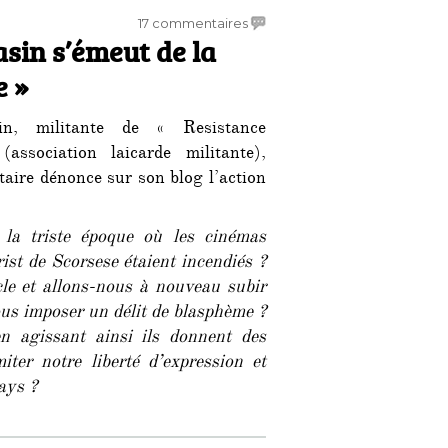
sur
17 commentaires
asin s’émeut de la
Piss
Christ
e »
:
Christine
in, militante de « Resistance
Tasin
s’émeut
(association laicarde militante),
de
itaire dénonce sur son blog l’action
la
destruction
de
la triste époque où les cinémas
« l’oeuvre »
ist de Scorsese étaient incendiés ?
e et allons-nous à nouveau subir
ous imposer un délit de blasphème ?
en agissant ainsi ils donnent des
ter notre liberté d’expression et
ays ?
Christine Tasin s’émeut de la destruction de « l’oeuvre » »