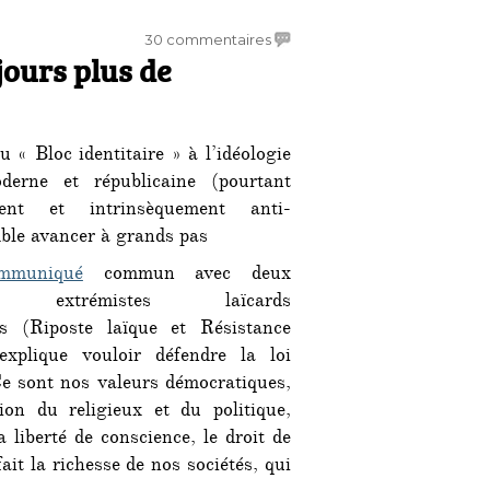
sur
30 commentaires
ujours plus de
«
Bloc
identitaire
»
u « Bloc identitaire » à l’idéologie
:
toujours
derne et républicaine (pourtant
plus
ment et intrinsèquement anti-
de
mble avancer à grands pas
républicanisme
mmuniqué
commun avec deux
es extrémistes laïcards
s (Riposte laïque et Résistance
explique vouloir défendre la loi
Ce sont nos valeurs démocratiques,
tion du religieux et du politique,
 liberté de conscience, le droit de
fait la richesse de nos sociétés, qui