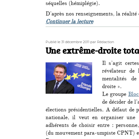
séquelles (hémiplégie).
D’après nos renseignements, la réalité e
de « Rafle de milit
Continuer la lecture
Publié
Auteur
Publié le 31 décembre 2011
par Rédaction
le
Une extrême-droite tot
Il s’agit cert
révélateur de
mentalités de
droite ».
Le groupe
Bloc
de décider de l
élections présidentielles. A défaut de 
nationale, il veut en organiser une
adhérents de choisir entre : personn
(du mouvement para-umpiste CPNT) et …