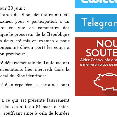
jour 30 juin
:
tants du Bloc identitaire ont été
xamen pour « participation à un
ent en vue de commettre des
iqué le procureur de la République
us deux été mis en examen « pour
soupçonné d’avoir porté les coups à
ion provisoire.]
eté départementale de Toulouse ont
arrestations hier mercredi dans la
ocal du Bloc identitaire.
té interpellées et certaines sont
 à ce qui est présenté faussement
e, dans la nuit du 31 mars dernier,
, souffrant suite à cela de lourdes