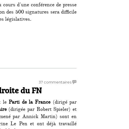
au cours d’une conférence de presse
on des 500 signatures sera difficile
s législatives.
sur
37 commentaires
droite du FN
Branle-
bas
autour
t le
Parti de la France
(dirigé par
et
aire
(dirigée par Robert Spieler) et
à
ené par Annick Martin) sont en
droite
rine Le Pen et ont déjà travaillé
du