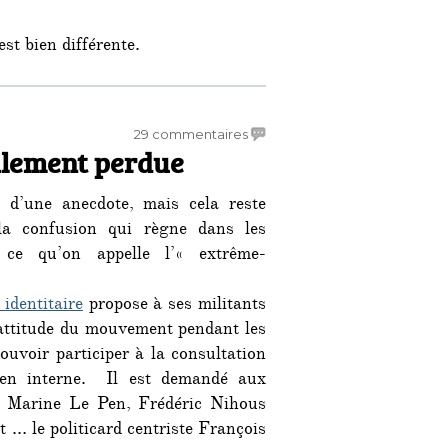
st bien différente.
ants « d’extrême-droite » à Toulouse »
sur
29 commentaires
alement perdue
Une
extrême-
droite
es d’une anecdote, mais cela reste
totalement
 la confusion qui règne dans les
perdue
 ce qu’on appelle l’« extrême-
 identitaire
propose à ses militants
’attitude du mouvement pendant les
pouvoir participer à la consultation
 en interne. Il est demandé aux
e, Marine Le Pen, Frédéric Nihous
 le politicard centriste François