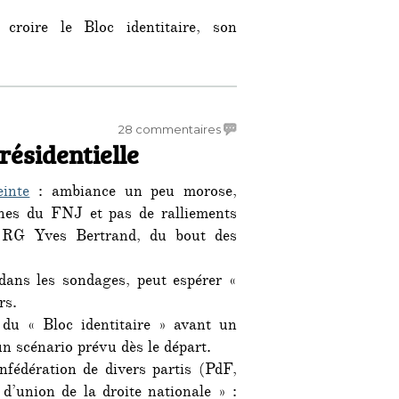
croire le Bloc identitaire, son
roite totalement perdue »
sur
28 commentaires
résidentielle
Nouvelles
de
l’élection
inte
: ambiance un peu morose,
présidentielle
eunes du FNJ et pas de ralliements
s RG Yves Bertrand, du bout des
 dans les sondages, peut espérer «
rs.
 du « Bloc identitaire » avant un
n scénario prévu dès le départ.
fédération de divers partis (PdF,
union de la droite nationale » :