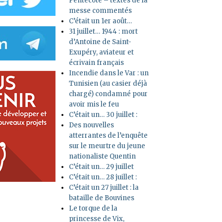
Pentecôte – textes de la
messe commentés
C’était un 1er août…
31 juillet… 1944 : mort
d’Antoine de Saint-
Exupéry, aviateur et
écrivain français
Incendie dans le Var : un
Tunisien (au casier déjà
chargé) condamné pour
avoir mis le feu
C’était un… 30 juillet :
Des nouvelles
atterrantes de l’enquête
sur le meurtre du jeune
nationaliste Quentin
C’était un… 29 juillet
C’était un… 28 juillet :
C’était un 27 juillet : la
bataille de Bouvines
Le torque de la
princesse de Vix,