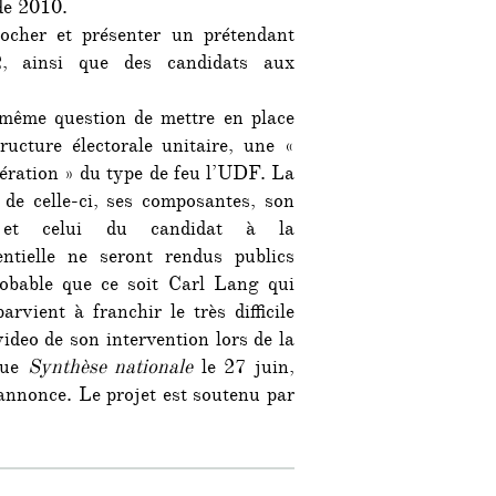
de 2010.
FN
ocher et présenter un prétendant
2, ainsi que des candidats aux
 même question de mettre en place
ructure électorale unitaire, une «
ération » du type de feu l’UDF. La
 de celle-ci, ses composantes, son
et celui du candidat à la
entielle ne seront rendus publics
obable que ce soit Carl Lang qui
rvient à franchir le très difficile
ideo de son intervention lors de la
vue
Synthèse nationale
le 27 juin,
annonce. Le projet est soutenu par
our et à droite du FN »