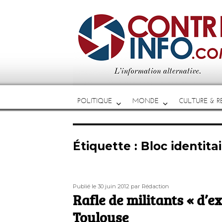
POLITIQUE
MONDE
CULTURE & RE
Étiquette :
Bloc identita
Publié
Auteur
Publié le 30 juin 2012
par Rédaction
le
Rafle de militants « d’e
Toulouse