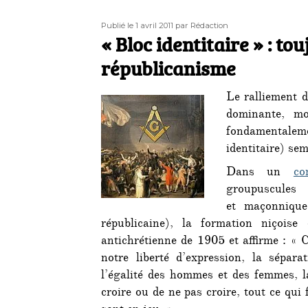
Publié
Auteur
Publié le 1 avril 2011
par Rédaction
le
« Bloc identitaire » : to
républicanisme
Le ralliement d
dominante, mo
fondamentale
identitaire) se
Dans un
co
groupuscul
et maçonnique
républicaine), la formation niçoise 
antichrétienne de 1905 et affirme : « 
notre liberté d’expression, la sépara
l’égalité des hommes et des femmes, la
croire ou de ne pas croire, tout ce qui 