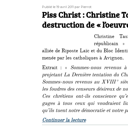
Publié
Auteur
Publié le 19 avril 2011
par Pierrot
le
Piss Christ : Christine T
destruction de « l’oeuvr
Christine Tas
républicain » 
alliée de Riposte Laïc et du Bloc Ident
menée par les catholiques à Avignon.
Extrait : «
Sommes-nous revenus à 
projetant La Dernière tentation du Chr
Sommes-nous revenus au XVIII° siècl
les foudres des censeurs désireux de n
Ces chrétiens ont-ils conscience qu’
gages à tous ceux qui voudraient limi
qu’ils tuent notre démocratie et notre p
de « Piss Christ : 
Continuer la lecture