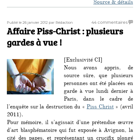
Source & détails
Publié
Auteur
sur
44 commentaires
Publié le 26 janvier 2012
par Rédaction
le
Affaire Piss-Christ : plusieurs
Affair
Piss-
gardes à vue !
Christ
:
plusie
[Exclusivité CI]
garde
Nous avons appris, de
à
source sûre, que plusieurs
vue
!
personnes ont été placées en
garde à vue lundi dernier à
Paris, dans le cadre de
l’enquête sur la destruction du «
Piss Christ
» (avril
2011).
Pour mémoire, il s’agissait d’une prétendue œuvre
d’art blasphématoire qui fut exposée à Avignon, la
cité des papes, et représentant un crucifix plongé