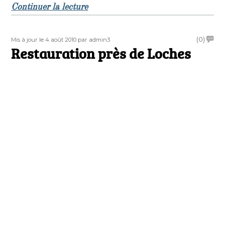
de « Affaire Piss-Christ : plusieurs
Continuer la lecture
Publié
Auteur
on
(0)
Mis à jour le 4 août 2010
par admin3
le
Restauration près de Loches
Restau
près
de
Loche