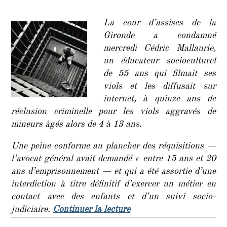
un
homos
La cour d’assises de la
pédop
Gironde a condamné
qui
mercredi Cédric Mallaurie,
diffusa
un éducateur socioculturel
ses
viols
de 55 ans qui filmait ses
sur
viols et les diffusait sur
intern
internet, à quinze ans de
réclusion criminelle pour les viols aggravés de
mineurs âgés alors de 4 à 13 ans.
Une peine conforme au plancher des réquisitions —
l’avocat général avait demandé « entre 15 ans et 20
ans d’emprisonnement — et qui a été assortie d’une
interdiction à titre définitif d’exercer un métier en
contact avec des enfants et d’un suivi socio-
de « Quinze ans de réclus
judiciaire.
Continuer la lecture