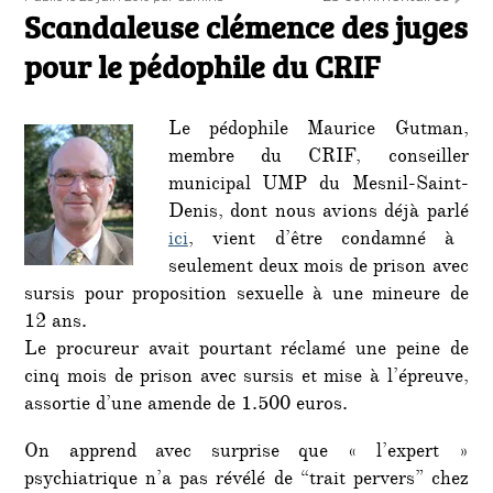
le
Scandaleuse clémence des juges
Scand
clém
pour le pédophile du CRIF
des
juges
pour
Le pédophile Maurice Gutman,
le
membre du CRIF, conseiller
pédop
municipal UMP du Mesnil-Saint-
du
CRIF
Denis, dont nous avions déjà parlé
ici
, vient d’être condamné à
seulement deux mois de prison avec
sursis pour proposition sexuelle à une mineure de
12 ans.
Le procureur avait pourtant réclamé une peine de
cinq mois de prison avec sursis et mise à l’épreuve,
assortie d’une amende de 1.500 euros.
On apprend avec surprise que « l’expert »
psychiatrique n’a pas révélé de “trait pervers” chez