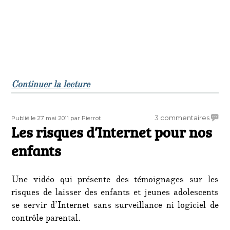
de « Scandale : Jack Lang accusé d
Continuer la lecture
Publié
Auteur
sur
3 commentaires
Publié le 27 mai 2011
par Pierrot
le
Les risques d’Internet pour nos
Les
risque
enfants
d’Inte
pour
nos
Une vidéo qui présente des témoignages sur les
enfant
risques de laisser des enfants et jeunes adolescents
se servir d’Internet sans surveillance ni logiciel de
contrôle parental.