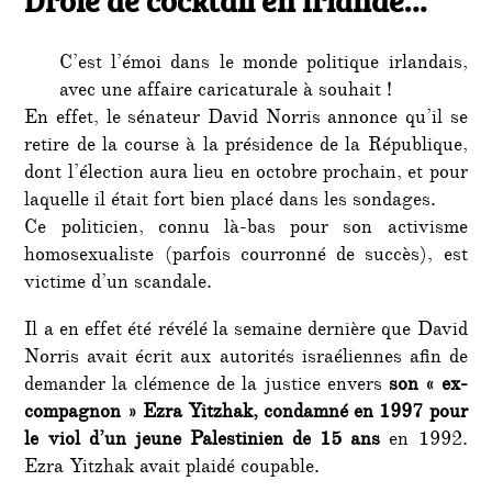
Drôle de cocktail en Irlande…
de
cockta
C’est l’émoi dans le monde politique irlandais,
en
Irland
avec une affaire caricaturale à souhait !
En effet, le sénateur David Norris annonce qu’il se
retire de la course à la présidence de la République,
dont l’élection aura lieu en octobre prochain, et pour
laquelle il était fort bien placé dans les sondages.
Ce politicien, connu là-bas pour son activisme
homosexualiste (parfois courronné de succès), est
victime d’un scandale.
Il a en effet été révélé la semaine dernière que David
Norris avait écrit aux autorités israéliennes afin de
demander la clémence de la justice envers
son « ex-
compagnon » Ezra Yitzhak, condamné en 1997 pour
le viol d’un jeune Palestinien de 15 ans
en 1992.
Ezra Yitzhak avait plaidé coupable.