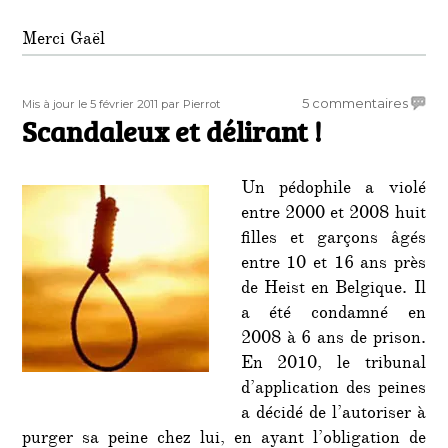
Merci Gaël
Publié
Auteur
sur
5 commentaires
Mis à jour le 5 février 2011
par Pierrot
le
Scandaleux et délirant !
Scand
et
délira
Un pédophile a violé
!
entre 2000 et 2008 huit
filles et garçons âgés
entre 10 et 16 ans près
de Heist en Belgique. Il
a été condamné en
2008 à 6 ans de prison.
En 2010, le tribunal
d’application des peines
a décidé de l’autoriser à
purger sa peine chez lui, en ayant l’obligation de