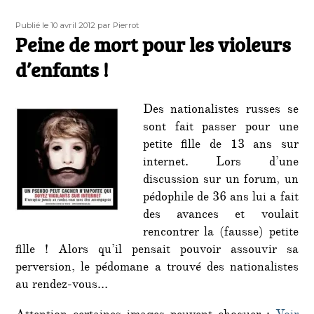
Publié
Auteur
Publié le 10 avril 2012
par Pierrot
le
Peine de mort pour les violeurs
d’enfants !
Des nationalistes russes se
sont fait passer pour une
petite fille de 13 ans sur
internet. Lors d’une
discussion sur un forum, un
pédophile de 36 ans lui a fait
des avances et voulait
rencontrer la (fausse) petite
fille ! Alors qu’il pensait pouvoir assouvir sa
perversion, le pédomane a trouvé des nationalistes
au rendez-vous…