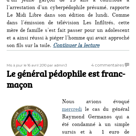
d’un jeune garçon de 13 ans a contribué à
l’arrestation d’un cyberpédophile présumé, rapporte
Le Midi Libre dans son édition de lundi. Comme
dans l’émission de télévision Les Infiltrés, cette
mère de famille s’est fait passer pour un adolescent
et a ainsi réussi à piéger l’homme qui avait approché
de « Une mère d
son fils sur la toile.
Continuer la lecture
Publié
Auteur
sur
4 commentaires
Mis à jour le 16 avril 2010
par admin3
le
Le général pédophile est franc-
Le
génér
maçon
pédop
est
franc-
Nous avions évoqué
maço
mercredi
le cas du général
Raymond Germanos qui a
été condamné à un simple
sursis et à 1 euro de