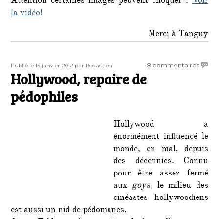
Attention certaines images peuvent choquer :
Voir
la vidéo!
Merci à Tanguy
Publié
Auteur
sur
8 commentaires
Publié le 15 janvier 2012
par Rédaction
le
Hollywood, repaire de
Holly
repair
pédophiles
de
pédop
Hollywood a
énormément influencé le
monde, en mal, depuis
des décennies. Connu
pour être assez fermé
aux
goys
, le milieu des
cinéastes hollywoodiens
est aussi un nid de pédomanes.