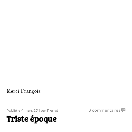
Merci François
Publié
Auteur
sur
10 commentaires
Publié le 4 mars 2011
par Pierrot
le
Triste époque
Triste
époq