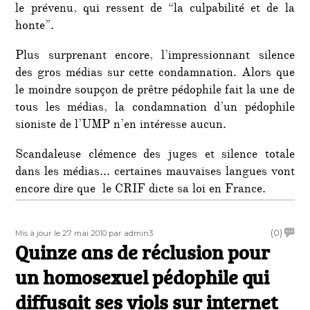
le prévenu, qui ressent de “la culpabilité et de la
honte”.
Plus surprenant encore, l’impressionnant silence
des gros médias sur cette condamnation. Alors que
le moindre soupçon de prêtre pédophile fait la une de
tous les médias, la condamnation d’un pédophile
sioniste de l’UMP n’en intéresse aucun.
Scandaleuse clémence des juges et silence totale
dans les médias… certaines mauvaises langues vont
encore dire que le CRIF dicte sa loi en France.
Publié
Auteur
on
(0)
Mis à jour le 27 mai 2010
par admin3
le
Quinze ans de réclusion pour
Quinz
ans
un homosexuel pédophile qui
de
réclus
diffusait ses viols sur internet
pour