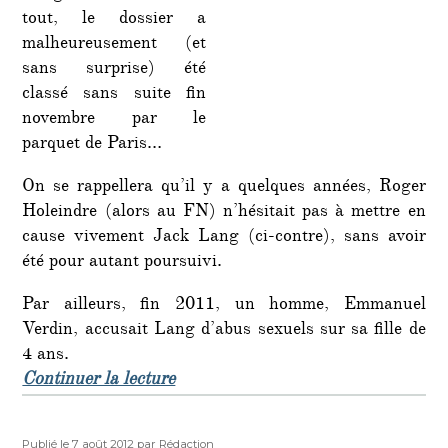
tout, le dossier a
malheureusement (et
sans surprise) été
classé sans suite fin
novembre par le
parquet de Paris…
On se rappellera qu’il y a quelques années, Roger
Holeindre (alors au FN) n’hésitait pas à mettre en
cause vivement Jack Lang (ci-contre), sans avoir
été pour autant poursuivi.
Par ailleurs, fin 2011, un homme, Emmanuel
Verdin, accusait Lang d’abus sexuels sur sa fille de
4 ans.
de « Le démoniaque Jack Lang enten
Continuer la lecture
Publié
Auteur
Publié le 7 août 2012
par Rédaction