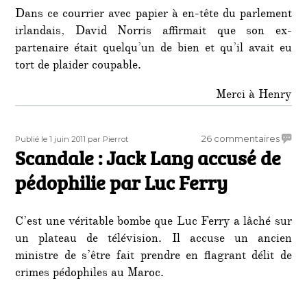
Dans ce courrier avec papier à en-tête du parlement
irlandais, David Norris affirmait que son ex-
partenaire était quelqu’un de bien et qu’il avait eu
tort de plaider coupable.
Merci à Henry
Publié
Auteur
sur
26 commentaires
Publié le 1 juin 2011
par Pierrot
le
Scandale : Jack Lang accusé de
Scand
:
pédophilie par Luc Ferry
Jack
Lang
accus
C’est une véritable bombe que Luc Ferry a lâché sur
de
un plateau de télévision. Il accuse un ancien
pédop
ministre de s’être fait prendre en flagrant délit de
par
Luc
crimes pédophiles au Maroc.
Ferry