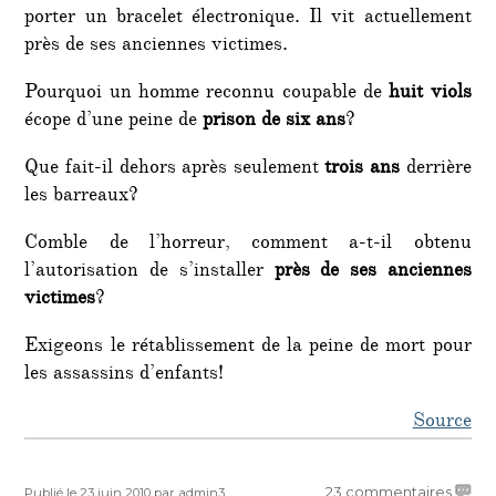
porter un bracelet électronique. Il vit actuellement
près de ses anciennes victimes.
Pourquoi un homme reconnu coupable de
huit viols
écope d’une peine de
prison de six ans
?
Que fait-il dehors après seulement
trois ans
derrière
les barreaux?
Comble de l’horreur, comment a-t-il obtenu
l’autorisation de s’installer
près de ses anciennes
victimes
?
Exigeons le rétablissement de la peine de mort pour
les assassins d’enfants!
Source
Publié
Auteur
sur
23 commentaires
Publié le 23 juin 2010
par admin3