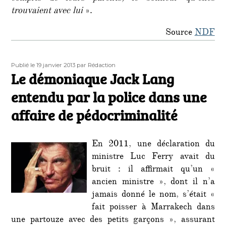
trouvaient avec lui
».
Source
NDF
Publié
Auteur
Publié le 19 janvier 2013
par Rédaction
le
Le démoniaque Jack Lang
entendu par la police dans une
affaire de pédocriminalité
En 2011, une déclaration du
ministre Luc Ferry avait du
bruit : il affirmait qu’un «
ancien ministre », dont il n’a
jamais donné le nom, s’était «
fait poisser à Marrakech dans
une partouze avec des petits garçons », assurant