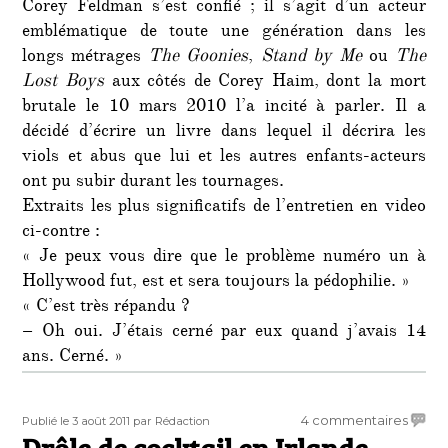
Corey Feldman s’est confié ; il s’agit d’un acteur
emblématique de toute une génération dans les
longs métrages
The Goonies
,
Stand by Me
ou
The
Lost Boys
aux côtés de Corey Haim, dont la mort
brutale le 10 mars 2010 l’a incité à parler. Il a
décidé d’écrire un livre dans lequel il décrira les
viols et abus que lui et les autres enfants-acteurs
ont pu subir durant les tournages.
Extraits les plus significatifs de l’entretien en video
ci-contre :
« Je peux vous dire que le problème numéro un à
Hollywood fut, est et sera toujours la pédophilie. »
« C’est très répandu ?
– Oh oui. J’étais cerné par eux quand j’avais 14
ans. Cerné. »
Publié
Auteur
sur
4 commentaires
Publié le 3 août 2011
par Rédaction
le
Drôle