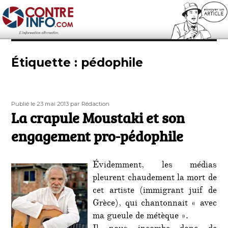
Contre-Info
Étiquette :
pédophile
Publié
Auteur
Publié le 23 mai 2013
par Rédaction
le
La crapule Moustaki et son
engagement pro-pédophile
Évidemment, les médias
pleurent chaudement la mort de
cet artiste (immigrant juif de
Grèce), qui chantonnait « avec
ma gueule de métèque ».