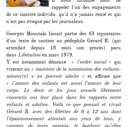
Il nous incombe donc de
rappeler l’un des engagements
de ce sinistre individu, qu’il n’a jamais renié et qui
n’est pas évoqué par les journaleux.
Georges Moustaki faisait partie des 63 signataires
d’un texte de soutien au pédophile Gérard R. (qui
attendait depuis 18 mois son procès) paru
dans
Libération
en mars 1979.
Y est notamment dénoncé «
l’ordre moral
» qui
viserait au «
maintien de la soumission des enfants-
mineur(e) s au pouvoir adulte
» et affirmé que
«
l’amour des enfants est aussi l’amour de leur
corps. Le désir et les jeux sexuels librement
consentis ont leur place dans les rapports entre
enfants et adultes.
Voilà ce que pensait et vivait
Gérard R. avec des fillettes de 6 à 12 ans dont
l’épanouissement attestait aux yeux de tous, y
compris de leurs parents, le bonheur qu’elles