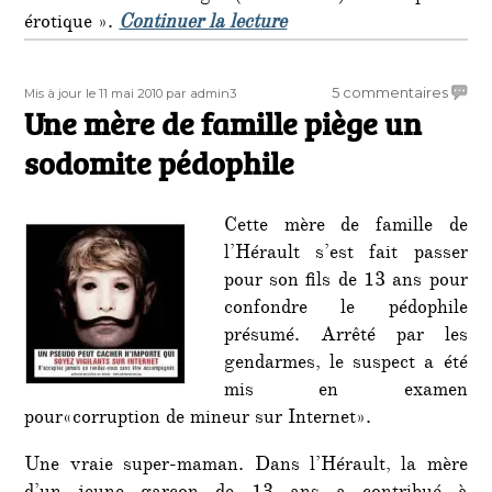
de « Brésil : encore un 
érotique ».
Continuer la lecture
Publié
Auteur
sur
5 commentaires
Mis à jour le 11 mai 2010
par admin3
le
Une mère de famille piège un
Une
mère
sodomite pédophile
de
famill
piège
Cette mère de famille de
un
l’Hérault s’est fait passer
sodom
pour son fils de 13 ans pour
pédop
confondre le pédophile
présumé. Arrêté par les
gendarmes, le suspect a été
mis en examen
pour«corruption de mineur sur Internet».
Une vraie super-maman. Dans l’Hérault, la mère