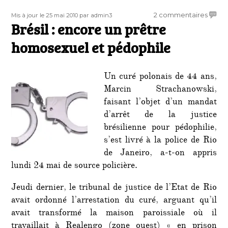
Publié
Auteur
sur
2 commentaires
Mis à jour le 25 mai 2010
par admin3
le
Brésil : encore un prêtre
Brésil
:
homosexuel et pédophile
encor
un
prêtr
Un curé polonais de 44 ans,
homos
Marcin Strachanowski,
et
faisant l’objet d’un mandat
pédop
d’arrêt de la justice
brésilienne pour pédophilie,
s’est livré à la police de Rio
de Janeiro, a-t-on appris
lundi 24 mai de source policière.
Jeudi dernier, le tribunal de justice de l’Etat de Rio
avait ordonné l’arrestation du curé, arguant qu’il
avait transformé la maison paroissiale où il
travaillait à Realengo (zone ouest) « en prison