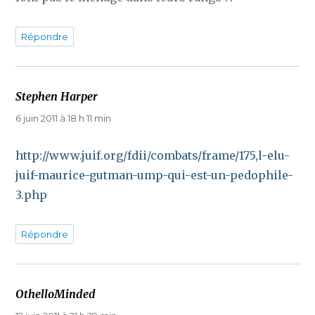
Répondre
Stephen Harper
dit :
6 juin 2011 à 18 h 11 min
http://www.juif.org/fdii/combats/frame/175,l-elu-
juif-maurice-gutman-ump-qui-est-un-pedophile-
3.php
Répondre
OthelloMinded
dit :