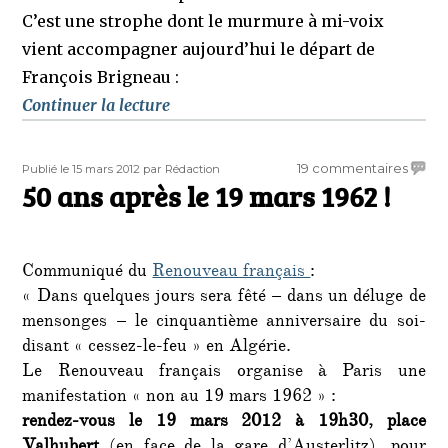
C’est une strophe dont le murmure à mi-voix
vient accompagner aujourd’hui le départ de
François Brigneau :
de « Hommage de Madiran à Françoi
Continuer la lecture
Publié
Auteur
sur
19 commentaires
Publié le 15 mars 2012
par Rédaction
le
50 ans après le 19 mars 1962 !
50
ans
après
le
Communiqué du
Renouveau français
:
19
« Dans quelques jours sera fêté – dans un déluge de
mars
1962
mensonges – le cinquantième anniversaire du soi-
!
disant « cessez-le-feu » en Algérie.
Le Renouveau français organise à Paris une
manifestation « non au 19 mars 1962 » :
rendez-vous le 19 mars 2012 à 19h30, place
Valhubert
(en face de la gare d’Austerlitz), pour