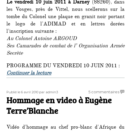
Le vendredi 10 juin 2011 à Darney
(88260), dans
les Vosges, près de Vittel, nous scellerons sur la
tombe du Colonel une plaque en granit noir portant
le logo de l’ADIMAD et en lettres dorées
l’inscription suivante :
Au Colonel Antoine ARGOUD
Ses Camarades de combat de l’ Organisation Armée
Secrète
PROGRAMME DU VENDREDI 10 JUIN 2011 :
de « Hommage à la mémoire du Col
Continuer la lecture
Publié
Auteur
sur
5 commentaires
Publié le 6 avril 2010
par admin3
le
Hommage en video à Eugène
Homm
en
Terre’Blanche
video
à
Eugè
Vidéo d’hommage au chef pro-blanc d’Afrique du
Terre