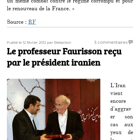
un même combat contre le régime corrompu et pour
le renouveau de la France. »
Source :
RF
Publié
Auteur
sur
3 commentaires
Publié le 12 février 2012
par Rédaction
le
Le professeur Faurisson reçu
Le
profe
par le président iranien
Fauris
reçu
par
le
L’Iran
prési
vient
iranie
encore
d’aggrav
er son
cas aux
yeux de