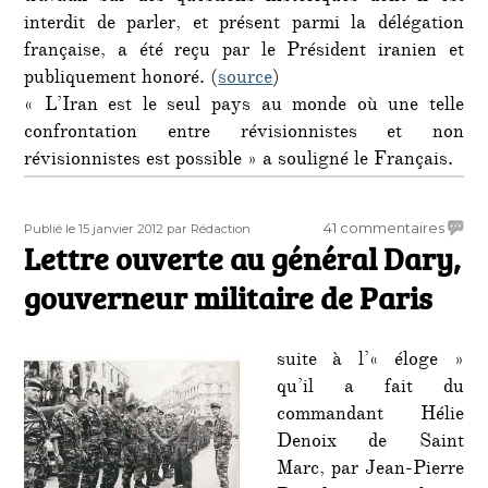
interdit de parler, et présent parmi la délégation
française, a été reçu par le Président iranien et
publiquement honoré. (
source
)
« L’Iran est le seul pays au monde où une telle
confrontation entre révisionnistes et non
révisionnistes est possible » a souligné le Français.
Publié
Auteur
sur
41 commentaires
Publié le 15 janvier 2012
par Rédaction
le
Lettre ouverte au général Dary,
Lettre
ouver
gouverneur militaire de Paris
au
génér
Dary,
suite à l’« éloge »
gouve
qu’il a fait du
militai
commandant Hélie
de
Paris
Denoix de Saint
Marc, par Jean-Pierre