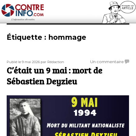
Contre-Info
Étiquette :
hommage
Publié
Auteur
sur
Un commentaire
Publié le 9 mai 2026
par Rédaction
le
C’était un 9 mai : mort de
C’étai
un
Sébastien Deyzieu
9
mai
:
mort
de
Sébas
Deyzi