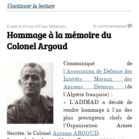
de « Lettre ouverte au général Dary
Continuer la lecture
Publié
Auteur
sur
9 commentaires
Publié le 25 mai 2011
par Rédaction
le
Hommage à la mémoire du
Homm
à
Colonel Argoud
la
mémo
du
Communiqué de
Colon
l’Association de Défense des
Argou
Intérêts Moraux des
Anciens Detenus
(de
l’Algérie française) :
« L’ADIMAD a décidé de
rendre hommage à l’un des
plus prestigieux chefs de
l’Organisation Armée
Secrète, le Colonel
Antoine ARGOUD
.