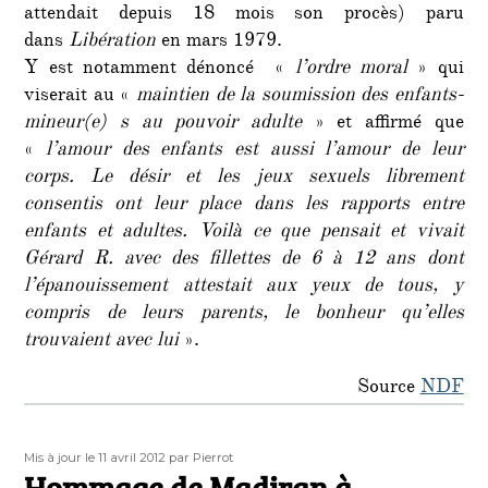
attendait depuis 18 mois son procès) paru
dans
Libération
en mars 1979.
Y est notamment dénoncé «
l’ordre moral
» qui
viserait au «
maintien de la soumission des enfants-
mineur(e) s au pouvoir adulte
» et affirmé que
«
l’amour des enfants est aussi l’amour de leur
corps. Le désir et les jeux sexuels librement
consentis ont leur place dans les rapports entre
enfants et adultes.
Voilà ce que pensait et vivait
Gérard R. avec des fillettes de 6 à 12 ans dont
l’épanouissement attestait aux yeux de tous, y
compris de leurs parents, le bonheur qu’elles
trouvaient avec lui
».
Source
NDF
Publié
Auteur
Mis à jour le 11 avril 2012
par Pierrot
le
Hommage de Madiran à