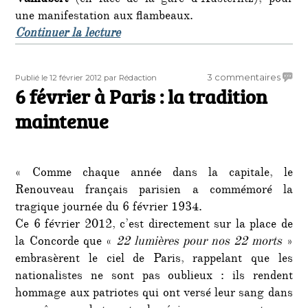
une manifestation aux flambeaux.
de « 50 ans après le 19 mars 1962 !
Continuer la lecture
Publié
Auteur
sur
3 commentaires
Publié le 12 février 2012
par Rédaction
le
6 février à Paris : la tradition
6
févrie
maintenue
à
Paris
:
la
« Comme chaque année dans la capitale, le
tradit
Renouveau français parisien a commémoré la
maint
tragique journée du 6 février 1934.
Ce 6 février 2012, c’est directement sur la place de
la Concorde que «
22 lumières pour nos 22 morts
»
embrasèrent le ciel de Paris, rappelant que les
nationalistes ne sont pas oublieux : ils rendent
hommage aux patriotes qui ont versé leur sang dans