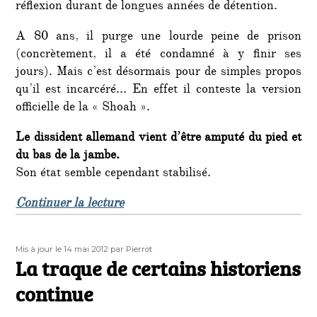
réflexion durant de longues années de détention.
A 80 ans, il purge une lourde peine de prison
(concrètement, il a été condamné à y finir ses
jours). Mais c’est désormais pour de simples propos
qu’il est incarcéré… En effet il conteste la version
officielle de la « Shoah ».
Le dissident allemand vient d’être amputé du pied et
du bas de la jambe.
Son état semble cependant stabilisé.
de « Horst Mahler amputé du pied 
Continuer la lecture
Publié
Auteur
Mis à jour le 14 mai 2012
par Pierrot
le
La traque de certains historiens
continue