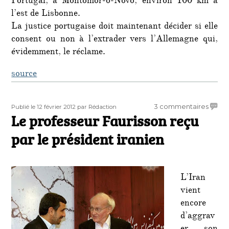
Portugal, à Montomor-o-Novo, environ 100 km à
l’est de Lisbonne.
La justice portugaise doit maintenant décider si elle
consent ou non à l’extrader vers l’Allemagne qui,
évidemment, le réclame.
source
Publié
Auteur
sur
3 commentaires
Publié le 12 février 2012
par Rédaction
le
Le professeur Faurisson reçu
Le
profe
par le président iranien
Fauris
reçu
par
le
L’Iran
prési
vient
iranie
encore
d’aggrav