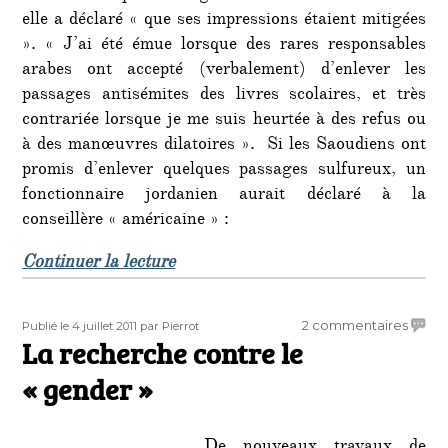
elle a déclaré « que ses impressions étaient mitigées
». « J’ai été émue lorsque des rares responsables
arabes ont accepté (verbalement) d’enlever les
passages antisémites des livres scolaires, et très
contrariée lorsque je me suis heurtée à des refus ou
à des manœuvres dilatoires ». Si les Saoudiens ont
promis d’enlever quelques passages sulfureux, un
fonctionnaire jordanien aurait déclaré à la
conseillère « américaine » :
de « Hanna Rosenthal est en tourn
Continuer la lecture
Publié
Auteur
sur
2 commentaires
Publié le 4 juillet 2011
par Pierrot
le
La recherche contre le
La
reche
« gender »
contr
le
« gend