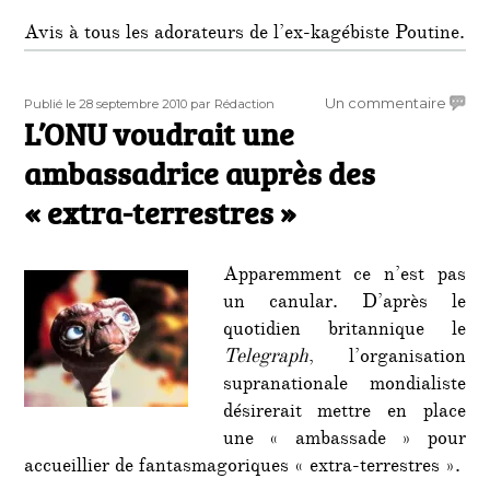
Avis à tous les adorateurs de l’ex-kagébiste Poutine.
Publié
Auteur
sur
Un commentaire
Publié le 28 septembre 2010
par Rédaction
le
L’ONU voudrait une
L’ONU
voudra
ambassadrice auprès des
une
ambas
« extra-terrestres »
auprè
des
« extra
Apparemment ce n’est pas
terres
un canular. D’après le
quotidien britannique le
Telegraph
, l’organisation
supranationale mondialiste
désirerait mettre en place
une « ambassade » pour
accueillier de fantasmagoriques « extra-terrestres ».