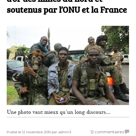
soutenus par l’ONU et la France
payés
avec
le
trafic
d’or
des
mines
du
nord
et
soute
par
l’ONU
et
la
Franc
Une photo vaut mieux qu’un long discours…
Publié
Auteur
sur
12 commentaires
Publié le 12 novembre 2010
par admin3