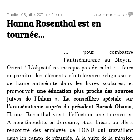
Publié
Auteur
sur
5 commentaires
Publié le 16 juillet 2011
par Pierrot
le
Hanna Rosenthal est en
Hann
Rosen
tournée…
est
en
tourn
… pour combattre
l’antisémitisme au Moyen-
Orient ! L’objectif ne manque pas de culot : « faire
disparaître les éléments d’intolérance religieuse et
de haine antisémite dans les livres scolaires, et
promouvoir
une éducation plus proche des sources
juives de l’Islam »
.
La conseillère spéciale sur
l’antisémitisme auprès du président Barack Obama
,
Hanna Rosenthal vient d’effectuer une tournée en
Arabie Saoudite, en Jordanie, et au Liban, ou elle a
rencontré des employés de l’ONU qui travaillent
dans les camps de réfugiés. A la suite de la mission