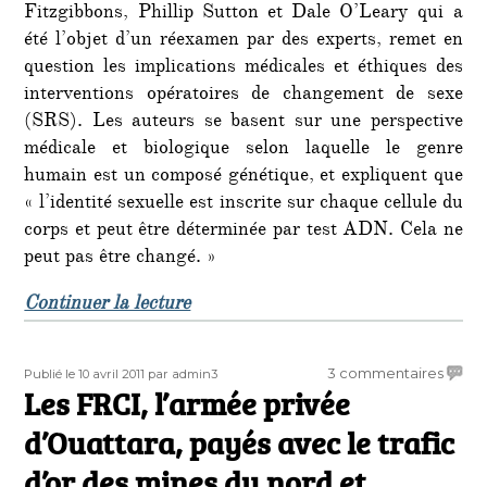
Fitzgibbons, Phillip Sutton et Dale O’Leary qui a
été l’objet d’un réexamen par des experts, remet en
question les implications médicales et éthiques des
interventions opératoires de changement de sexe
(SRS). Les auteurs se basent sur une perspective
médicale et biologique selon laquelle le genre
humain est un composé génétique, et expliquent que
« l’identité sexuelle est inscrite sur chaque cellule du
corps et peut être déterminée par test ADN. Cela ne
peut pas être changé. »
de « La recherche contre le « gende
Continuer la lecture
Publié
Auteur
sur
3 commentaires
Publié le 10 avril 2011
par admin3
le
Les FRCI, l’armée privée
Les
FRCI,
d’Ouattara, payés avec le trafic
l’arm
privé
d’or des mines du nord et
d’Ouat