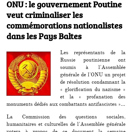
le
ONU : le gouvernement Poutine
ONU
:
veut criminaliser les
le
gouve
commémorations nationalistes
Pouti
dans les Pays Baltes
veut
crimin
les
comm
Les représentants de la
nation
Russie poutinienne ont
dans
soumis à l’Assemblée
les
générale de l’ONU un projet
Pays
de résolution condamnant la
Baltes
« glorification du nazisme »
et la « profanation des
monuments dédiés aux combattants antifascistes »…
La Commission des questions sociales,
humanitaires et culturelles de l’Assemblée générale