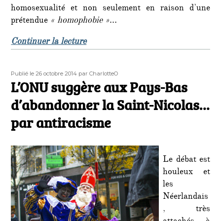
homosexualité et non seulement en raison d’une
prétendue
« homophobie »
…
de « Un groupe LGBT poursuit son 
Continuer la lecture
Publié
Auteur
Publié le 26 octobre 2014
par CharlotteO
le
L’ONU suggère aux Pays-Bas
d’abandonner la Saint-Nicolas…
par antiracisme
Le débat est
houleux et
les
Néerlandais
, très