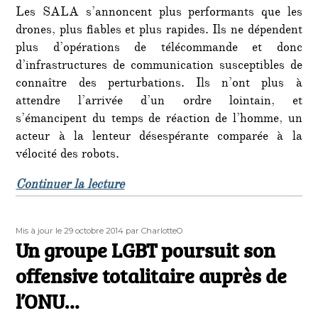
Les SALA s’annoncent plus performants que les
drones, plus fiables et plus rapides. Ils ne dépendent
plus d’opérations de télécommande et donc
d’infrastructures de communication susceptibles de
connaître des perturbations. Ils n’ont plus à
attendre l’arrivée d’un ordre lointain, et
s’émancipent du temps de réaction de l’homme, un
acteur à la lenteur désespérante comparée à la
vélocité des robots.
de « Réunion de l’ONU sur des robo
Continuer la lecture
Publié
Auteur
Mis à jour le 29 octobre 2014
par CharlotteO
le
Un groupe LGBT poursuit son
offensive totalitaire auprès de
l’ONU…