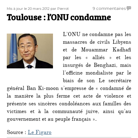
Publié
Auteur
sur
9 commentaires
Mis à jour le 20 mars 2012
par Pierrot
le
Toulouse : l’ONU condamne
Toulo
:
l’ONU
L’ONU ne condamne pas les
cond
massacres de civils Libyens
et de Mouammar Kadhafi
par les « alliés » et les
insurgés de Benghazi, mais
l’officine mondialiste par le
biais de son Le secrétaire
général Ban Ki-moon s’empresse de « condamné de
la manière la plus ferme cet acte de violence et
présente ses sincères condoléances aux familles des
victimes et à la communauté juive, ainsi qu’au
gouvernement et au peuple français ».
Source :
Le Figaro