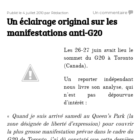
Publié
Auteur
sur
Un commentaire
Publié le 4 juillet 2010
par Rédaction
le
Un éclairage original sur les
Un
éclair
manifestations anti-G20
origin
sur
les
Les 26-27 juin avait lieu le
manife
sommet du G20 à Toronto
anti-
(Canada).
G20
Un reporter indépendant
nous livre son analyse, qui
n’est pas dépourvue
d’intérêt :
«
Quand je suis arrivé samedi au Queen’s Park (la
zone désignée de liberté d’expression) pour couvrir
la plus grosse manifestation prévue dans le cadre du