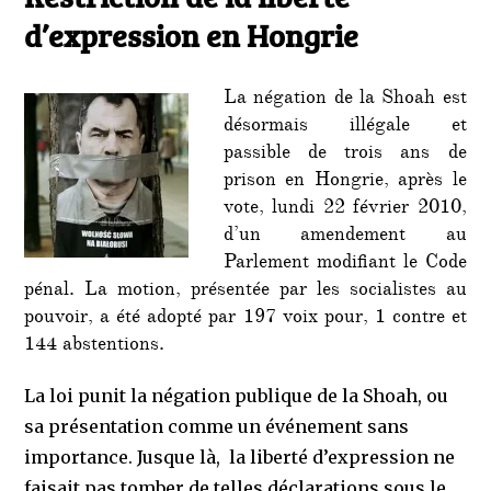
de
d’expression en Hongrie
la
libert
d’exp
La négation de la Shoah est
en
désormais illégale et
Hongr
passible de trois ans de
prison en Hongrie, après le
vote, lundi 22 février 2010,
d’un amendement au
Parlement modifiant le Code
pénal. La motion, présentée par les socialistes au
pouvoir, a été adopté par 197 voix pour, 1 contre et
144 abstentions.
La loi punit la négation publique de la Shoah, ou
sa présentation comme un événement sans
importance. Jusque là, la liberté d’expression ne
faisait pas tomber de telles déclarations sous le