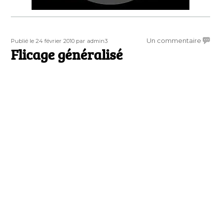
Publié
Auteur
sur
Un commentaire
Publié le 24 février 2010
par admin3
le
Flicage généralisé
Flicag
généra