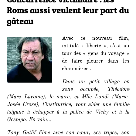
victim
Roms aussi veulent leur part du
:
les
gâteau
Roms
aussi
veule
Avec ce nouveau film,
leur
intitulé « liberté », c’est au
part
tour des « gens du voyage »
du
de faire pleurer dans les
gâtea
chaumières :
Dans un petit village en
zone occupée, Théodore
(Marc Lavoine), le maire, et Mlle Lundi (Marie-
Josée Croze), l’institutrice, vont aider une famille
tsigane à échapper à la police de Vichy et à la
Gestapo. En vain…
Tony Gatlif filme avec son cœur, ses tripes, son