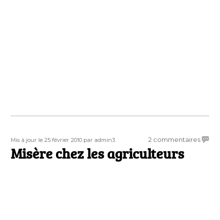
Publié
Auteur
sur
2 commentaires
Mis à jour le 25 février 2010
par admin3
le
Misère chez les agriculteurs
Misèr
chez
les
agricu