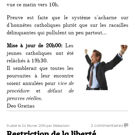
vue ce matin vers 10h.
Preuve est faite que le système s’acharne sur
d’honnêtes catholiques plutôt que sur les racailles
délinquantes qui pullulent un peu partout…
Mise à jour de 20h00:
Les
jeunes catholiques ont été
relâchés à 19h30.
Il semblerait que toutes les
poursuites à leur encontre
soient annulées pour
vice de
procédure
et
défaut de
preuves réelles
.
Deo Gratias
Publié
Auteur
sur
2 commentaires
Publié le 24 février 2010
par Rédaction
le
Restriction de la liberté
Restri