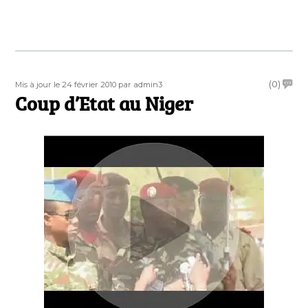
Publié
Auteur
on
(0)
Mis à jour le 24 février 2010
par admin3
le
Coup d’Etat au Niger
Coup
d’Etat
au
Niger