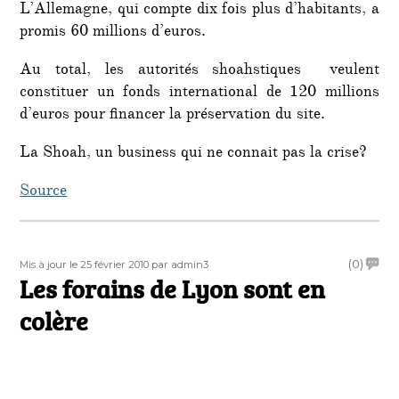
L’Allemagne, qui compte dix fois plus d’habitants, a
promis 60 millions d’euros.
Au total, les autorités shoahstiques veulent
constituer un fonds international de 120 millions
d’euros pour financer la préservation du site.
La Shoah, un business qui ne connait pas la crise?
Source
Publié
Auteur
on
(0)
Mis à jour le 25 février 2010
par admin3
le
Les forains de Lyon sont en
Les
forain
colère
de
Lyon
sont
en
colèr