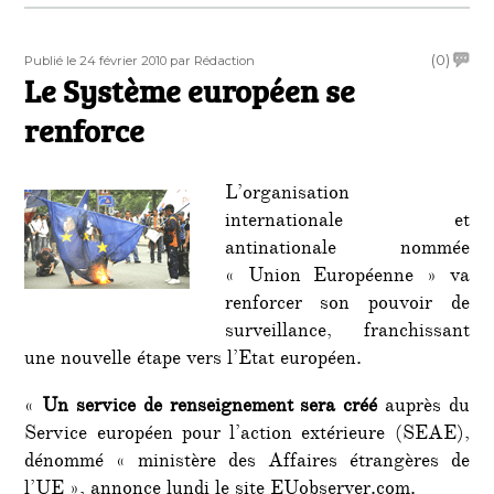
Publié
Auteur
on
(0)
Publié le 24 février 2010
par Rédaction
le
Le Système européen se
Le
Syst
renforce
europ
se
renfo
L’organisation
internationale et
antinationale nommée
« Union Européenne » va
renforcer son pouvoir de
surveillance, franchissant
une nouvelle étape vers l’Etat européen.
«
Un service de renseignement sera créé
auprès du
Service européen pour l’action extérieure (SEAE),
dénommé « ministère des Affaires étrangères de
l’UE », annonce lundi le site EUobserver.com.