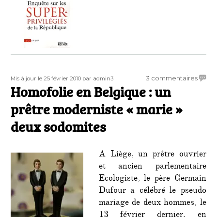
Publié
Auteur
sur
3 commentaires
Mis à jour le 25 février 2010
par admin3
le
Homofolie en Belgique : un
Homof
en
prêtre moderniste « marie »
Belgi
:
deux sodomites
un
prêtr
moder
A Liège, un prêtre ouvrier
« mari
et ancien parlementaire
deux
Ecologiste, le père Germain
sodom
Dufour a célébré le pseudo
mariage de deux hommes, le
13 février dernier, en