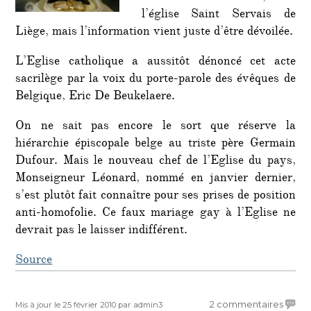
l’église Saint Servais de
Liège, mais l’information vient juste d’être dévoilée.
L’Eglise catholique a aussitôt dénoncé cet acte
sacrilège par la voix du porte-parole des évêques de
Belgique, Eric De Beukelaere.
On ne sait pas encore le sort que réserve la
hiérarchie épiscopale belge au triste père Germain
Dufour. Mais le nouveau chef de l’Eglise du pays,
Monseigneur Léonard, nommé en janvier dernier,
s’est plutôt fait connaître pour ses prises de position
anti-homofolie. Ce faux mariage gay à l’Eglise ne
devrait pas le laisser indifférent.
Source
Publié
Auteur
sur
2 commentaires
Mis à jour le 25 février 2010
par admin3