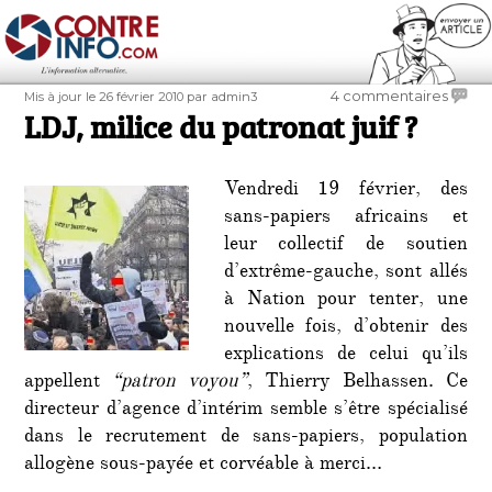
Contre-Info
Publié
Auteur
sur
4 commentaires
Mis à jour le 26 février 2010
par admin3
le
LDJ, milice du patronat juif ?
LDJ,
milice
du
Vendredi 19 février, des
patro
juif
sans-papiers africains et
?
leur collectif de soutien
d’extrême-gauche, sont allés
à Nation pour tenter, une
nouvelle fois, d’obtenir des
explications de celui qu’ils
appellent
“patron voyou”
, Thierry Belhassen. Ce
directeur d’agence d’intérim semble s’être spécialisé
dans le recrutement de sans-papiers, population
allogène sous-payée et corvéable à merci…