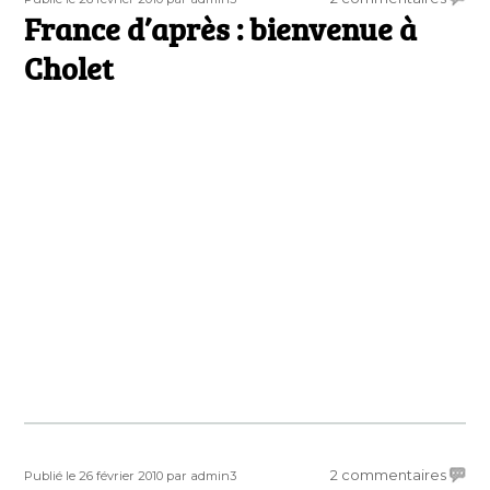
le
France d’après : bienvenue à
Franc
d’apr
Cholet
:
bienv
à
Chole
Publié
Auteur
sur
2 commentaires
Publié le 26 février 2010
par admin3