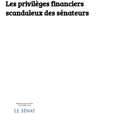
le
Les privilèges financiers
Les
privil
scandaleux des sénateurs
financ
scand
des
sénat