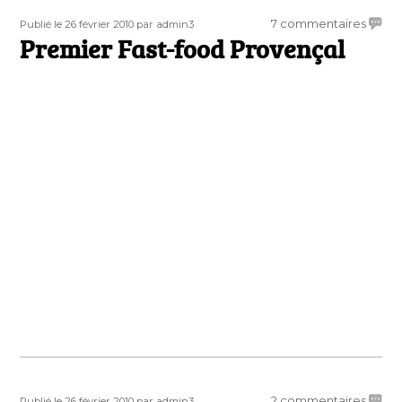
Publié
Auteur
sur
7 commentaires
Publié le 26 février 2010
par admin3
le
Premier Fast-food Provençal
Premi
Fast-
food
Prove
Publié
Auteur
sur
2 commentaires
Publié le 26 février 2010
par admin3