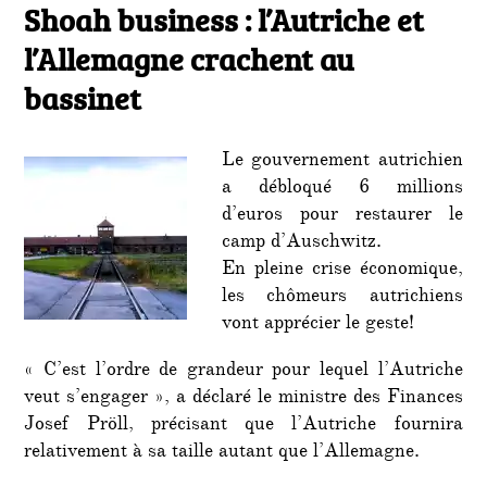
le
Shoah business : l’Autriche et
Shoa
busine
l’Allemagne crachent au
:
l’Autr
bassinet
et
l’All
crach
Le gouvernement autrichien
au
a débloqué 6 millions
bassin
d’euros pour restaurer le
camp d’Auschwitz.
En pleine crise économique,
les chômeurs autrichiens
vont apprécier le geste!
« C’est l’ordre de grandeur pour lequel l’Autriche
veut s’engager », a déclaré le ministre des Finances
Josef Pröll, précisant que l’Autriche fournira
relativement à sa taille autant que l’Allemagne.