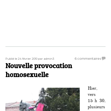
Publié
Auteur
sur
6 commentaires
Publié le 24 février 2010
par admin3
le
Nouvelle provocation
Nouve
provo
homosexuelle
homos
Hier,
vers
15 h 30,
plusieurs