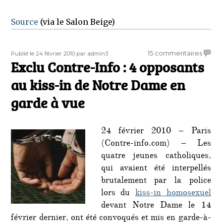
Source
(via le Salon Beige)
Publié
Auteur
sur
15 commentaires
Publié le 24 février 2010
par admin3
le
Exclu Contre-Info : 4 opposants
Exclu
Contr
au kiss-in de Notre Dame en
Info
:
garde à vue
4
oppos
au
24 février 2010 – Paris
kiss-
(Contre-info.com) – Les
in
quatre jeunes catholiques,
de
qui avaient été interpellés
Notre
Dame
brutalement par la police
en
lors du
kiss-in homosexuel
garde
devant Notre Dame le 14
à
février dernier, ont été convoqués et mis en garde-à-
vue