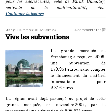
pour les adolescentes, celle de Faruk Günaltay,
activiste de la multiculturalité, etc…
de « Ne soyons pas dupes à propos 
Continuer la lecture
Publié
Auteur
sur
4 commentaires
Mis à jour le 17 mars 2010
par admin3
le
Vive les subventions
Vive
les
subve
La grande mosquée de
Strasbourg a reçu, en 2009,
une subvention de
179.951 euros, sans compter
le financement du matériel
informatique pour
2.316 euros.
La région avait déjà participé au projet de cette
grande mosquée, en novembre 2004, par le