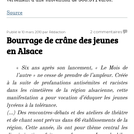
versement d’une subvention de 506.571 euros.
Source
Publié
Auteur
sur
2 commentaires
Publié le 10 mars 2010
par Rédaction
le
Bourrage de crâne des jeunes
Bourr
de
en Alsace
crâne
des
jeune
«
Six ans après son lancement, « Le Mois de
en
l’autre » ne cesse de prendre de l’ampleur. Créée
Alsac
à la suite de profanations antisémites et racistes
dans les cimetières de la région alsacienne, cette
manifestation a pour vocation d’éduquer les jeunes
lycéens à la tolérance.
(…) Des rencontres-débats et des ateliers de théâtre
et de chant sont prévus dans 66 établissements de la
région. Cette année, ils ont pour thème central les