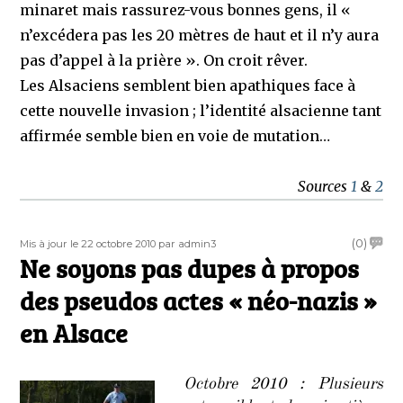
minaret mais rassurez-vous bonnes gens, il «
n’excédera pas les 20 mètres de haut et il n’y aura
pas d’appel à la prière ». On croit rêver.
Les Alsaciens semblent bien apathiques face à
cette nouvelle invasion ; l’identité alsacienne tant
affirmée semble bien en voie de mutation…
Sources
1
&
2
Publié
Auteur
on
(0)
Mis à jour le 22 octobre 2010
par admin3
le
Ne soyons pas dupes à propos
Ne
soyon
des pseudos actes « néo-nazis »
pas
dupes
en Alsace
à
propo
des
Octobre 2010 : Plusieurs
pseud