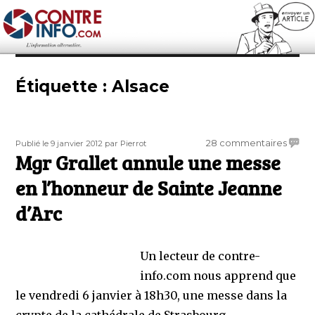
Contre-Info
Étiquette :
Alsace
Publié
Auteur
sur
28 commentaires
Publié le 9 janvier 2012
par Pierrot
le
Mgr Grallet annule une messe
Mgr
Gralle
en l’honneur de Sainte Jeanne
annul
une
d’Arc
mess
en
l’honn
Un lecteur de contre-
de
info.com nous apprend que
Saint
Jeann
le vendredi 6 janvier à 18h30, une messe dans la
d’Arc