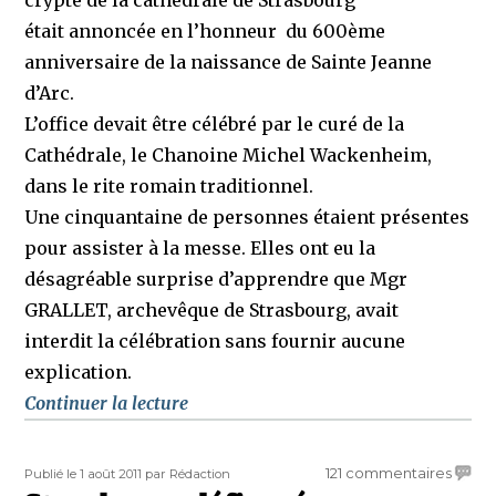
crypte de la cathédrale de Strasbourg
était annoncée en l’honneur du 600ème
anniversaire de la naissance de Sainte Jeanne
d’Arc.
L’office devait être célébré par le curé de la
Cathédrale, le Chanoine Michel Wackenheim,
dans le rite romain traditionnel.
Une cinquantaine de personnes étaient présentes
pour assister à la messe. Elles ont eu la
désagréable surprise d’apprendre que Mgr
GRALLET, archevêque de Strasbourg, avait
interdit la célébration sans fournir aucune
explication.
de « Mgr Grallet annule une messe en
Continuer la lecture
Publié
Auteur
sur
121 commentaires
Publié le 1 août 2011
par Rédaction
le
Stras