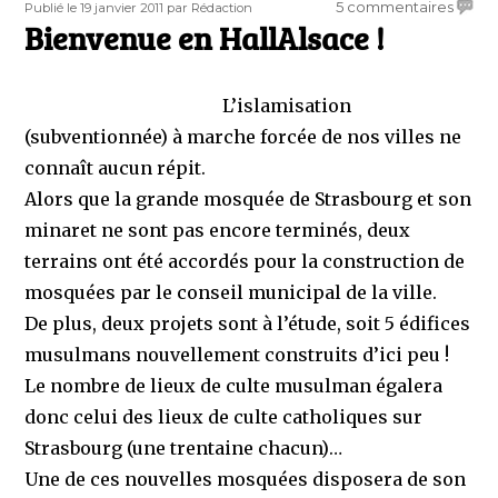
Publié
Auteur
sur
5 commentaires
Publié le 19 janvier 2011
par Rédaction
le
Bienvenue en HallAlsace !
Bienv
en
HallAl
!
L’islamisation
(subventionnée) à marche forcée de nos villes ne
connaît aucun répit.
Alors que la grande mosquée de Strasbourg et son
minaret ne sont pas encore terminés, deux
terrains ont été accordés pour la construction de
mosquées par le conseil municipal de la ville.
De plus, deux projets sont à l’étude, soit 5 édifices
musulmans nouvellement construits d’ici peu !
Le nombre de lieux de culte musulman égalera
donc celui des lieux de culte catholiques sur
Strasbourg (une trentaine chacun)…
Une de ces nouvelles mosquées disposera de son