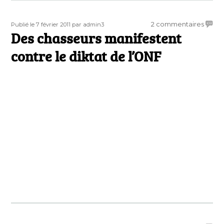
Publié
Auteur
sur
2 commentaires
Publié le 7 février 2011
par admin3
le
Des chasseurs manifestent
Des
chass
contre le diktat de l’ONF
manif
contr
le
diktat
de
l’ONF