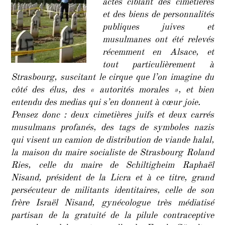
actes ciblant des cimetières
actes
et des biens de personnalités
« néo-
publiques juives et
nazis »
en
musulmanes ont été relevés
Alsac
récemment en Alsace, et
tout particulièrement à
Strasbourg, suscitant le cirque que l’on imagine du
côté des élus, des « autorités morales », et bien
entendu des medias qui s’en donnent à cœur joie.
Pensez donc : deux cimetières juifs et deux carrés
musulmans profanés, des tags de symboles nazis
qui visent un camion de distribution de viande halal,
la maison du maire socialiste de Strasbourg Roland
Ries, celle du maire de Schiltigheim Raphaël
Nisand, président de la Licra et à ce titre, grand
persécuteur de militants identitaires, celle de son
frère Israël Nisand, gynécologue très médiatisé
partisan de la gratuité de la pilule contraceptive