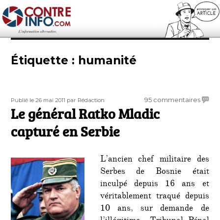
Contre-Info
Étiquette :
humanité
Publié
Auteur
sur
95 commentaires
Publié le 26 mai 2011
par Rédaction
le
Le général Ratko Mladic
Le
génér
capturé en Serbie
Ratko
Mladi
captu
L’ancien chef militaire des
en
Serbes de Bosnie était
Serbi
inculpé depuis 16 ans et
véritablement traqué depuis
10 ans, sur demande de