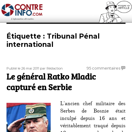
Contre-Info
Étiquette :
Tribunal Pénal
international
Publié
Auteur
sur
95 commentaires
Publié le 26 mai 2011
par Rédaction
le
Le général Ratko Mladic
Le
génér
capturé en Serbie
Ratko
Mladi
captu
L’ancien chef militaire des
en
Serbes de Bosnie était
Serbi
inculpé depuis 16 ans et
véritablement traqué depuis