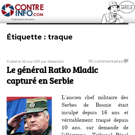
Contre-Info
Étiquette :
traque
Publié
Auteur
sur
95 commentaires
Publié le 26 mai 2011
par Rédaction
le
Le général Ratko Mladic
Le
génér
capturé en Serbie
Ratko
Mladi
captu
L’ancien chef militaire des
en
Serbes de Bosnie était
Serbi
inculpé depuis 16 ans et
véritablement traqué depuis
10 ans, sur demande de