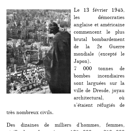
démon
d’éth
Le 13 février 1945,
démoc
les démocraties
anglaise et américaine
commencent le plus
brutal bombardement
de la 2e Guerre
mondiale (excepté le
Japon).
7 000 tonnes de
bombes incendiaires
sont larguées sur la
ville de Dresde, joyau
architectural, où
s’étaient réfugiés de
très nombreux civils.
Des dizaines de milliers d’hommes, femmes,