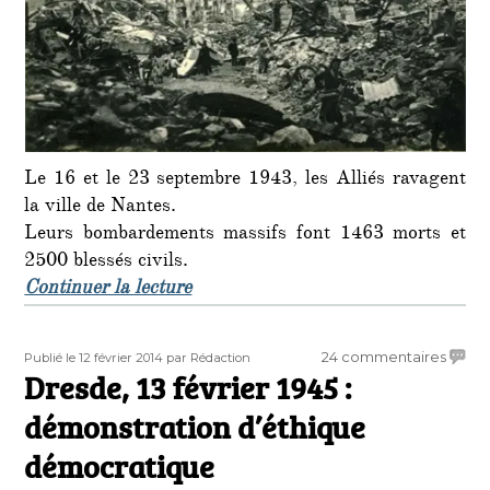
Le 16 et le 23 septembre 1943, les Alliés ravagent
la ville de Nantes.
Leurs bombardements massifs font 1463 morts et
2500 blessés civils.
de « 16 septembre 1943 : les Améri
Continuer la lecture
Publié
Auteur
sur
24 commentaires
Publié le 12 février 2014
par Rédaction
le
Dresde, 13 février 1945 :
Dresd
13
démonstration d’éthique
févrie
1945
démocratique
: