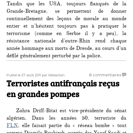
Tandis que les USA, toujours flanqués de la
Grande-Bretagne, se permettent de donner
continuellement des leçons de morale au monde
entier et n’hésitent toujours pas à pratiquer le
terrorisme (comme en Serbie il y a peu), la
résistance nationale d’outre-Rhin rend chaque
année hommage aux morts de Dresde, au cours d’un
défilé généralement perturbé par la police.
Publié
Auteur
sur
8 commentaires
Publié le 27 août 2011
par Rédaction
le
Terroristes antifrançais reçus
Terror
antifr
en grandes pompes
reçus
en
grand
Zohra Driff-Bitat est vice-présidente du sénat
pomp
algérien. Dans les années 50, terroriste du
FLN
, elle faisait partie du « réseau bombe » tout