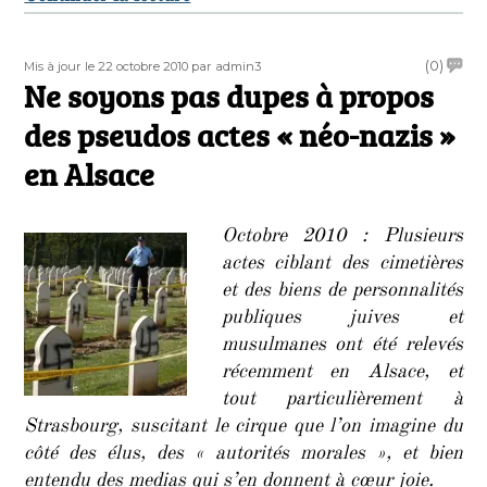
Publié
Auteur
on
(0)
Mis à jour le 22 octobre 2010
par admin3
le
Ne soyons pas dupes à propos
Ne
soyon
des pseudos actes « néo-nazis »
pas
dupes
en Alsace
à
propo
des
Octobre 2010 : Plusieurs
pseud
actes ciblant des cimetières
actes
et des biens de personnalités
« néo-
publiques juives et
nazis »
en
musulmanes ont été relevés
Alsac
récemment en Alsace, et
tout particulièrement à
Strasbourg, suscitant le cirque que l’on imagine du
côté des élus, des « autorités morales », et bien
entendu des medias qui s’en donnent à cœur joie.