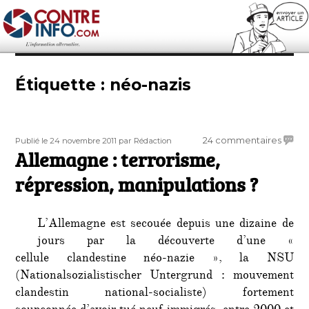
Contre-Info
Étiquette :
néo-nazis
Publié
Auteur
sur
24 commentaires
Publié le 24 novembre 2011
par Rédaction
le
Allemagne : terrorisme,
Allem
:
répression, manipulations ?
terror
répres
manip
L’Allemagne est secouée depuis une dizaine de
?
jours par la découverte d’une «
cellule clandestine néo-nazie », la NSU
(Nationalsozialistischer Untergrund : mouvement
clandestin national-socialiste) fortement