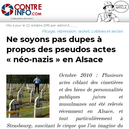
Contre-Info
Publié
Auteur
Étiquettes
,
,
,
,
,
Mis à jour le 22 octobre 2010
par admin3
le
Catégories
Flicage, répression, racket
,
Lobbies et sectes
Ne soyons pas dupes à
propos des pseudos actes
« néo-nazis » en Alsace
Octobre 2010 : Plusieurs
actes ciblant des cimetières
et des biens de personnalités
publiques juives et
musulmanes ont été relevés
récemment en Alsace, et
tout particulièrement à
Strasbourg, suscitant le cirque que l’on imagine du