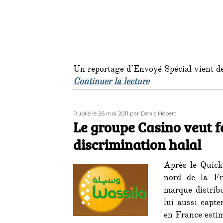
Un reportage d’Envoyé Spécial vient de
de « Scandale polit
Continuer la lecture
Publié
Auteur
Publié le 26 mai 2011
par Denis Hébert
le
Le groupe Casino veut fa
discrimination halal
Après le Quic
nord de la Fr
marque distrib
lui aussi capte
en France estim