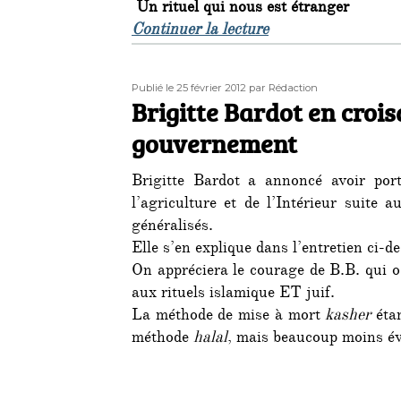
Un rituel qui nous est étranger
de « « Vous mangez 
Continuer la lecture
Publié
Auteur
Publié le 25 février 2012
par Rédaction
le
Brigitte Bardot en crois
gouvernement
Brigitte Bardot a annoncé avoir port
l’agriculture et de l’Intérieur suite 
généralisés.
Elle s’en explique dans l’entretien ci-d
On appréciera le courage de B.B. qui 
aux rituels islamique ET juif.
La méthode de mise à mort
kasher
étan
méthode
halal
, mais beaucoup moins év