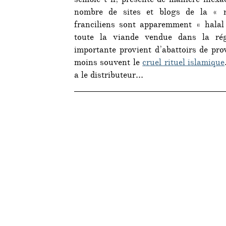
semble-t-il, présenté de manière inex
nombre de sites et blogs de la « ré
franciliens sont apparemment « halal 
toute la viande vendue dans la rég
importante provient d’abattoirs de pro
moins souvent le
cruel rituel islamique
a le distributeur…
_________________________________