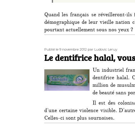
Quand les français se réveilleront-ils 
démographique de leur vieille nation c
pourtant actuellement sous nos yeux ?
Publié
Auteur
Publié le 9 novembre 2012
par Ludovic Leruy
le
Le dentifrice halal, vou
Un industriel fran
dentifrice halal.
million de musulm
de beauté sans por
Il est des coloni
d’une certaine violence visible. D’aut
Celles-ci sont plus sournoises.