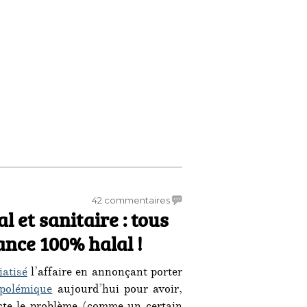
sur
42 commentaires
l et sanitaire : tous
Scandale
politique,
rance 100% halal !
moral
et
atisé
l’affaire en annonçant porter
sanitaire
:
polémique
aujourd’hui pour avoir,
tous