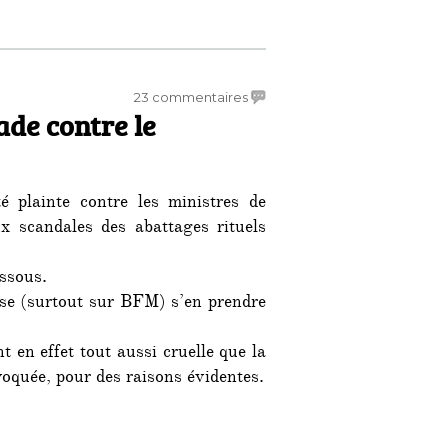
halal et kasher sans le savoir » »
sur
23 commentaires
ade contre le
Brigitte
Bardot
en
croisade
é plainte contre les ministres de
contre
le
aux scandales des abattages rituels
gouvernement
essous.
ose (surtout sur BFM) s’en prendre
t en effet tout aussi cruelle que la
oquée, pour des raisons évidentes.