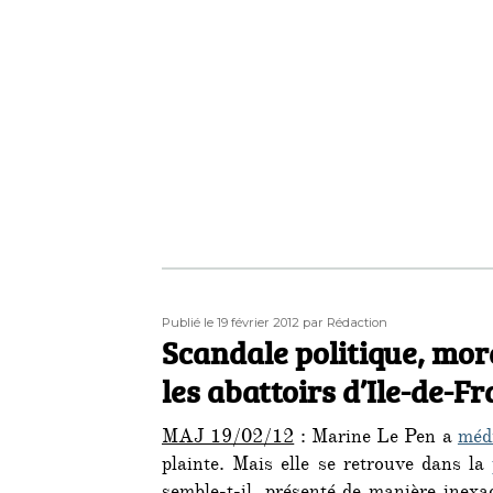
Publié
Auteur
Publié le 19 février 2012
par Rédaction
le
Scandale politique, mora
les abattoirs d’Ile-de-F
MAJ 19/02/12
: Marine Le Pen a
médi
plainte. Mais elle se retrouve dans la