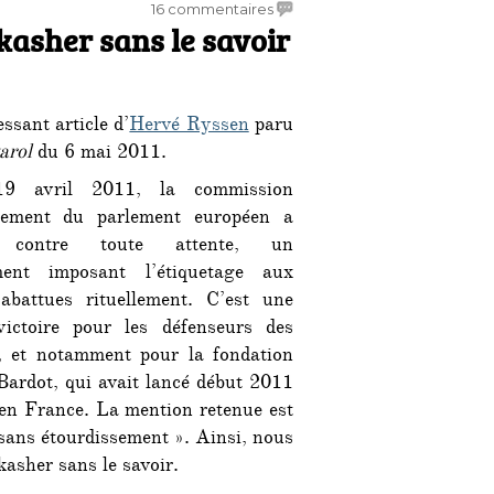
sur
16 commentaires
kasher sans le savoir
«
Vous
mangez
halal
ssant article d’
Hervé Ryssen
paru
et
kasher
arol
du 6 mai 2011.
sans
9 avril 2011, la commission
le
nement du parlement européen a
savoir
»
, contre toute attente, un
ent imposant l’étiquetage aux
abattues rituellement. C’est une
ictoire pour les défenseurs des
 et notamment pour la fondation
 Bardot, qui avait lancé début 2011
 en France. La mention retenue est
sans étourdissement ». Ainsi, nous
asher sans le savoir.