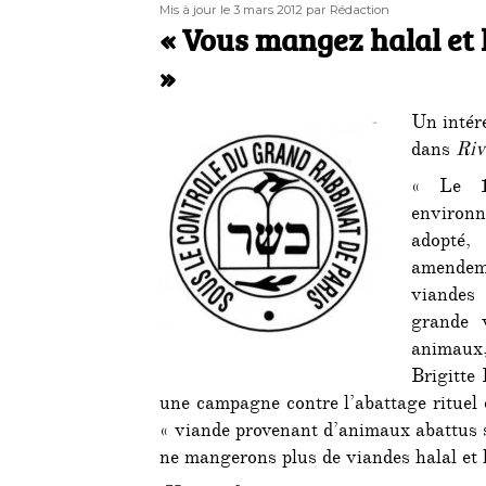
Publié
Auteur
Mis à jour le 3 mars 2012
par Rédaction
le
« Vous mangez halal et 
»
Un intére
dans
Riv
« Le 1
environ
adopté
amendem
viandes 
grande v
animaux,
Brigitte
une campagne contre l’abattage rituel
« viande provenant d’animaux abattus 
ne mangerons plus de viandes halal et k