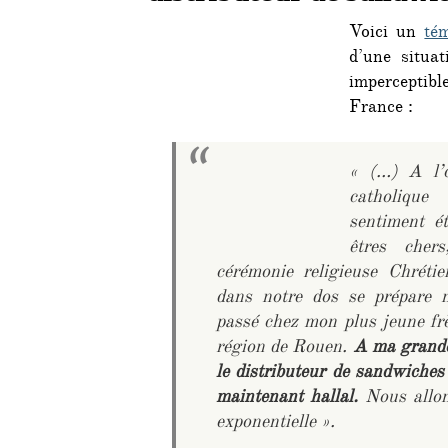
Voici un
té
d’une situa
impercepti
France :
« (…) A l’o
catholique
sentiment é
êtres cher
cérémonie religieuse Chréti
dans notre dos se prépare n
passé chez mon plus jeune frèr
région de Rouen.
A ma grande 
le distributeur de sandwiches
maintenant hallal.
Nous allon
exponentielle ».