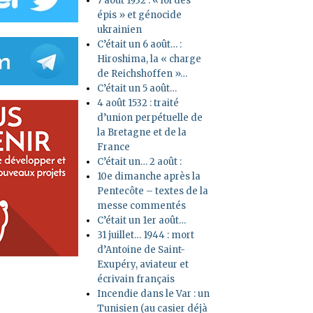
7 août 1932 : « loi des
épis » et génocide
ukrainien
C’était un 6 août… :
Hiroshima, la « charge
de Reichshoffen »…
C’était un 5 août…
4 août 1532 : traité
d’union perpétuelle de
la Bretagne et de la
France
C’était un… 2 août :
10e dimanche après la
Pentecôte – textes de la
messe commentés
C’était un 1er août…
31 juillet… 1944 : mort
d’Antoine de Saint-
Exupéry, aviateur et
écrivain français
Incendie dans le Var : un
Tunisien (au casier déjà