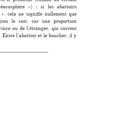
acte le problème (comme un certain
les
acosphère ») : si les abattoirs
abattoirs
», cela ne signifie nullement que
d’Ile-
ion le soit, car une proportion
de-
vince ou de l’étranger, qui suivent
France
10042
. Entre l’abattoir et le boucher, il y
halal
!
___________________