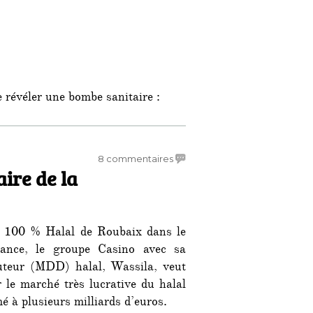
 révéler une bombe sanitaire :
ique, moral et sanitaire : tous les abattoirs d’Ile-de-Franc
sur
8 commentaires
ire de la
Le
groupe
Casino
veut
k 100 % Halal de Roubaix dans le
faire
de
ance, le groupe Casino avec sa
la
uteur (MDD) halal, Wassila, veut
discrimination
r le marché très lucrative du halal
halal
é à plusieurs milliards d’euros.