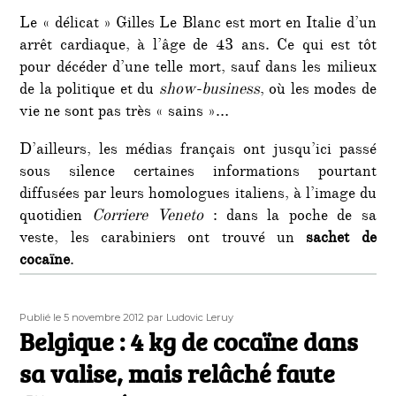
Le « délicat » Gilles Le Blanc est mort en Italie d’un
arrêt cardiaque, à l’âge de 43 ans. Ce qui est tôt
pour décéder d’une telle mort, sauf dans les milieux
de la politique et du
show-business
, où les modes de
vie ne sont pas très « sains »…
D’ailleurs, les médias français ont jusqu’ici passé
sous silence certaines informations pourtant
diffusées par leurs homologues italiens, à l’image du
quotidien
Corriere Veneto
: dans la poche de sa
veste, les carabiniers ont trouvé un
sachet de
cocaïne
.
Publié
Auteur
Publié le 5 novembre 2012
par Ludovic Leruy
le
Belgique : 4 kg de cocaïne dans
sa valise, mais relâché faute