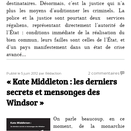
destinataires. Désormais, c’est la justice qui n’a
plus les moyens d’auditionner les criminels. La
police et la justice sont pourtant deux services
régaliens, représentant directement l’autorité de
l’État : conditions immédiate de la réalisation du
bien commun, leurs failles sont celles de l’État, et
d’un pays manifestement dans un état de crise
avancé…
Publié
Auteur
sur
2 commentaires
Publié le 5 juin 2012
par Rédaction
le
« Kate Middleton : les derniers
«
Kate
secrets et mensonges des
Middl
:
Windsor »
les
dernie
secret
On parle beaucoup, en ce
et
moment, de la monarchie
mens