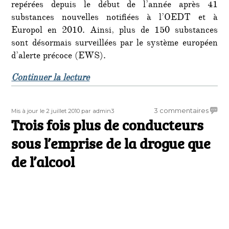
repérées depuis le début de l’année après 41
substances nouvelles notifiées à l’OEDT et à
Europol en 2010. Ainsi, plus de 150 substances
sont désormais surveillées par le système européen
d’alerte précoce (EWS).
de « L’OETD publie son rapport an
Continuer la lecture
Publié
Auteur
sur
3 commentaires
Mis à jour le 2 juillet 2010
par admin3
le
Trois fois plus de conducteurs
Trois
fois
sous l’emprise de la drogue que
plus
de
de l’alcool
condu
sous
l’empr
de
la
drogu
que