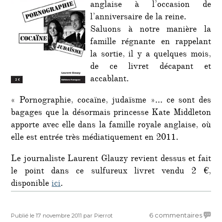
anglaise à l’occasion de
des
l’anniversaire de la reine.
Winds
»
Saluons à notre manière la
famille régnante en rappelant
la sortie, il y a quelques mois,
de ce livret décapant et
accablant.
« Pornographie, cocaïne, judaïsme »… ce sont des
bagages que la désormais princesse Kate Middleton
apporte avec elle dans la famille royale anglaise, où
elle est entrée très médiatiquement en 2011.
Le journaliste Laurent Glauzy revient dessus et fait
le point dans ce sulfureux livret vendu 2 €,
disponible
ici
.
Publié
Auteur
sur
6 commentaires
Publié le 17 novembre 2011
par Pierrot