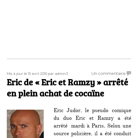
de
l’alcoo
Publié
Auteur
sur
Un commentaire
Mis à jour le 15 avril 2010
par admin3
le
Eric de « Eric et Ramzy » arrêté
Eric
de
en plein achat de cocaïne
« Eric
et
Ramzy
Eric Judor, le pseudo comique
arrêté
du duo Eric et Ramzy a été
en
arrêté mardi à Paris. Selon une
plein
achat
source policière, il a été conduit
de