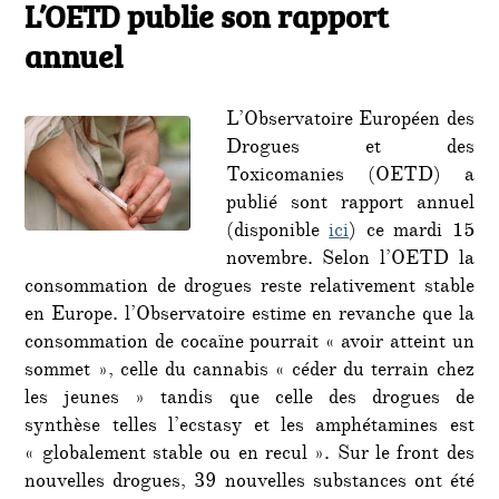
le
L’OETD publie son rapport
L’OET
publie
annuel
son
rappo
annue
L’Observatoire Européen des
Drogues et des
Toxicomanies (OETD) a
publié sont rapport annuel
(disponible
ici
) ce mardi 15
novembre. Selon l’OETD la
consommation de drogues reste relativement stable
en Europe. l’Observatoire estime en revanche que la
consommation de cocaïne pourrait « avoir atteint un
sommet », celle du cannabis « céder du terrain chez
les jeunes » tandis que celle des drogues de
synthèse telles l’ecstasy et les amphétamines est
« globalement stable ou en recul ». Sur le front des
nouvelles drogues, 39 nouvelles substances ont été