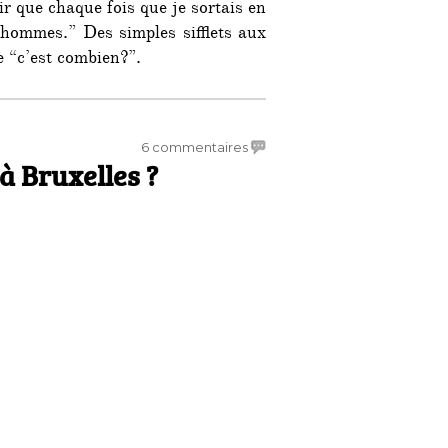
ir que chaque fois que je sortais en
s hommes.” Des simples sifflets aux
 “c’est combien?”.
es dans les rues de Bruxelles: « dans 95% des cas, ce ser
sur
6 commentaires
à Bruxelles ?
Corruption
généralisée
à
Bruxelles
?