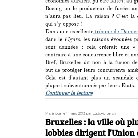
économies auraient pu être faites, au g
Boeing ou le producteur de fusées a
n’aura pas lieu. La raison ? C’est l
qui s’y oppose !
Dans une excellente
tribune de Damien
dans le
Figaro
, les raisons évoquées p
sont données : cela créerait une « 
contraire à une concurrence libre et no
Bref, Bruxelles dit non à la fusion d
but de protéger leurs concurrents amér
Cela est d’autant plus un scandale 
plupart subventionnés par leurs Etats.
de « Comment la Co
Continuer la lecture
Publié
Auteur
Mis à jour le 1 mars 2013
par Ludovic Leruy
le
Bruxelles : la ville où p
lobbies dirigent l’Union