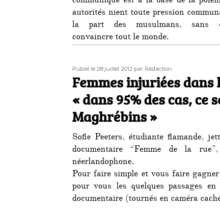
communiqué est à la base de la polém
autorités nient toute pression commun
la part des musulmans, sans c
convaincre tout le monde.
Publié
Auteur
Publié le 28 juillet 2012
par Rédaction
le
Femmes injuriées dans l
« dans 95% des cas, ce s
Maghrébins »
Sofie Peeters, étudiante flamande, je
documentaire “Femme de la rue”,
néerlandophone.
Pour faire simple et vous faire gagne
pour vous les quelques passages en 
documentaire (tournés en caméra caché