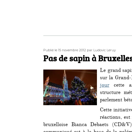
Publié
Auteur
Publié le 15 novembre 2012
par Ludovic Leruy
le
Pas de sapin à Bruxelle
Le grand sapi
sur la Grand-
jour
cette an
structure mé
parlement béto
Cette initiati
réactions, es
bruxelloise Bianca Debaets (CD&V)