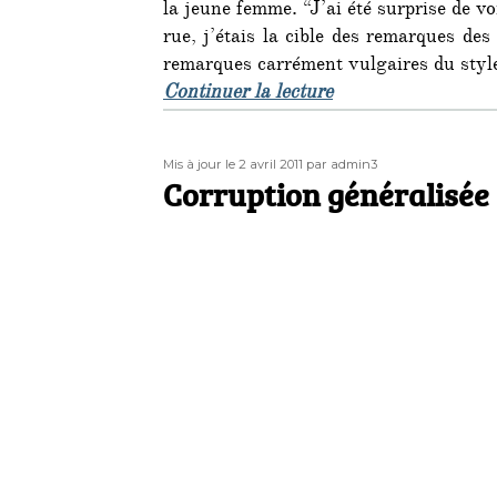
la jeune femme. “J’ai été surprise de vo
rue, j’étais la cible des remarques de
remarques carrément vulgaires du style
de « Femmes injurié
Continuer la lecture
Publié
Auteur
Mis à jour le 2 avril 2011
par admin3
le
Corruption généralisée 