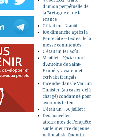
4 août 1532 : traité
d’union perpétuelle de
la Bretagne et de la
France
C’était un… 2 août :
10e dimanche après la
Pentecôte – textes de la
messe commentés
C’était un 1er août…
31 juillet… 1944 : mort
d’Antoine de Saint-
Exupéry, aviateur et
écrivain français
Incendie dans le Var : un
Tunisien (au casier déjà
chargé) condamné pour
avoir mis le feu
C’était un… 30 juillet :
Des nouvelles
atterrantes de l’enquête
sur le meurtre du jeune
nationaliste Quentin