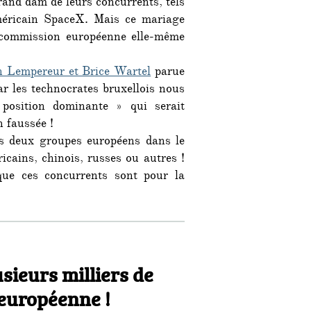
rand dam de leurs concurrents, tels
méricain SpaceX. Mais ce mariage
a commission européenne elle-même
 Lempereur et Brice Wartel
parue
ar les technocrates bruxellois nous
position dominante » qui serait
n faussée !
es deux groupes européens dans le
icains, chinois, russes ou autres !
que ces concurrents sont pour la
mmission européenne étouffe Ariane et Airbus dans le but 
lusieurs milliers de
 européenne !