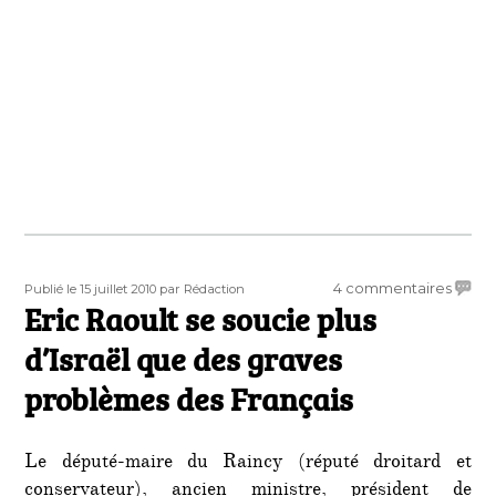
Publié
Auteur
sur
4 commentaires
Publié le 15 juillet 2010
par Rédaction
le
Eric Raoult se soucie plus
Eric
Raoul
d’Israël que des graves
se
souci
problèmes des Français
plus
d’Israë
que
Le député-maire du Raincy (réputé droitard et
des
conservateur), ancien ministre, président de