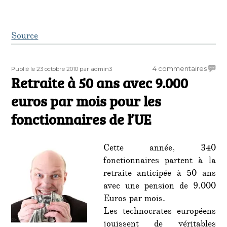
Source
Publié
Auteur
sur
4 commentaires
Publié le 23 octobre 2010
par admin3
le
Retraite à 50 ans avec 9.000
Retrai
à
euros par mois pour les
50
ans
fonctionnaires de l’UE
avec
9.000
euros
Cette année, 340
par
fonctionnaires partent à la
mois
retraite anticipée à 50 ans
pour
avec une pension de 9.000
les
foncti
Euros par mois.
de
Les technocrates européens
l’UE
jouissent de véritables