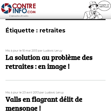
Contre-Info
Étiquette :
retraites
Publié
Auteur
Mis à jour le 10 mai 2013
par Ludovic Leruy
le
La solution au problème des
retraites : en image !
Publié
Auteur
Mis à jour le 23 avril 2013
par Ludovic Leruy
le
Valls en flagrant délit de
mensonge !