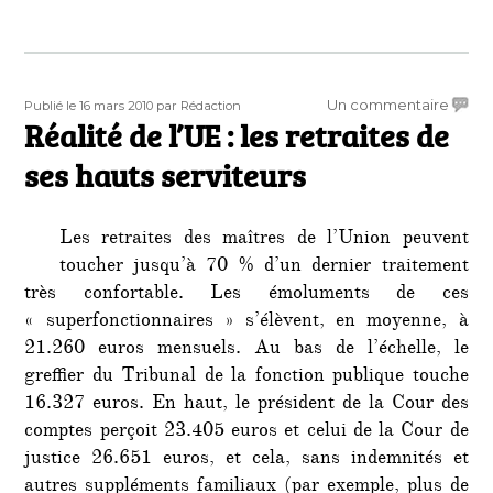
Publié
Auteur
sur
Un commentaire
Publié le 16 mars 2010
par Rédaction
le
Réalité de l’UE : les retraites de
Réalit
de
ses hauts serviteurs
l’UE
:
les
Les retraites des maîtres de l’Union peuvent
retrai
toucher jusqu’à 70 % d’un dernier traitement
de
très confortable. Les émoluments de ces
ses
hauts
« superfonctionnaires » s’élèvent, en moyenne, à
servit
21.260 euros mensuels. Au bas de l’échelle, le
greffier du Tribunal de la fonction publique touche
16.327 euros. En haut, le président de la Cour des
comptes perçoit 23.405 euros et celui de la Cour de
justice 26.651 euros, et cela, sans indemnités et
autres suppléments familiaux (par exemple, plus de