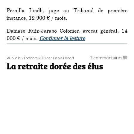
Pernilla Lindh, juge au Tribunal de première
instance, 12 900 € / mois.
Damaso Ruiz-Jarabo Colomer, avocat général, 14
de « Retraite à 50 an
000 € / mois.
Continuer la lecture
Publié
Auteur
sur
3 commentaires
Publié le 21 octobre 2010
par Denis Hébert
le
La retraite dorée des élus
La
retrai
dorée
des
élus