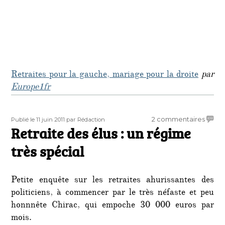
Retraites pour la gauche, mariage pour la droite
par
Europe1fr
Publié
Auteur
sur
2 commentaires
Publié le 11 juin 2011
par Rédaction
le
Retraite des élus : un régime
Retrai
des
très spécial
élus
:
un
Petite enquête sur les retraites ahurissantes des
régim
politiciens, à commencer par le très néfaste et peu
très
honnnête Chirac, qui empoche 30 000 euros par
spécia
mois.