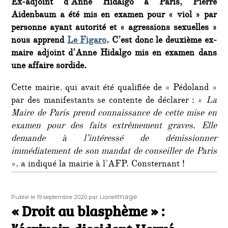
Ex-adjoint d’Anne Hidalgo à Paris, Pierre
Aidenbaum a été mis en examen pour « viol » par
personne ayant autorité et « agressions sexuelles »
nous apprend
Le Figaro
. C’est donc le deuxième ex-
maire adjoint d’Anne Hidalgo mis en examen dans
une affaire sordide.
Cette mairie, qui avait été qualifiée de « Pédoland »
par des manifestants se contente de déclarer : «
La
Maire de Paris prend connaissance de cette mise en
examen pour des faits extrêmement graves. Elle
demande à l’intéressé de démissionner
immédiatement de son mandat de conseiller de Paris
», a indiqué la mairie à l’AFP. Consternant !
Publié
Auteur
Format
Image
Publié le 19 septembre 2020
par Lionel
le
« Droit au blasphème » :