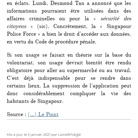
en éclats. Lundi, Desmond Tan a annoncé que les
informations pourraient être utilisées dans des
affaires criminelles ou pour la «
sécurité des
citoyens
» (sic). Concrètement, la « Singapour
Police Force » a bien le droit d’accéder aux données,
en vertu du Code de procédure pénale.
Si son usage se faisait en théorie sur la base du
volontariat, son usage devrait bientôt être rendu
obligatoire pour aller au supermarché ou au travail.
C’est déjà indispensable pour se rendre dans
certains lieux. La suppression de l’application peut
donc considérablement compliquer la vie des
habitants de Singapour.
Source :
(…) Le Point
Publié
Auteur
Format
Image
Mis à jour le 5 janvier 2021
par Lionel