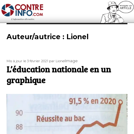
Contre-Info
Auteur/autrice :
Lionel
Publié
Auteur
Format
Image
Mis à jour le 3 février 2021
par Lionel
le
L’éducation nationale en un
graphique