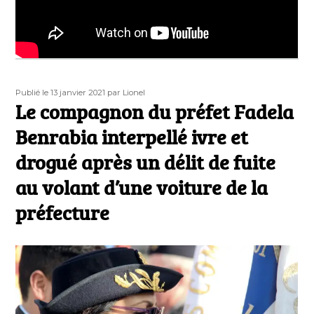
Publié
Auteur
Publié le 13 janvier 2021
par Lionel
le
Le compagnon du préfet Fadela
Benrabia interpellé ivre et
drogué après un délit de fuite
au volant d’une voiture de la
préfecture