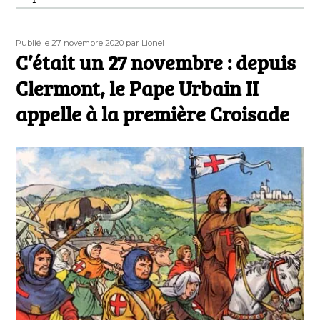
Publié
Auteur
Publié le 27 novembre 2020
par Lionel
le
C’était un 27 novembre : depuis
Clermont, le Pape Urbain II
appelle à la première Croisade