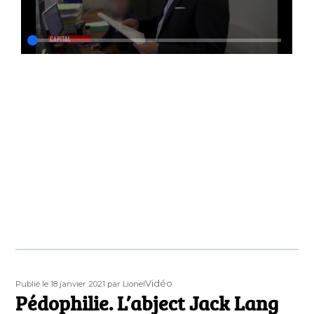
Publié
Auteur
Format
Vidéo
Publié le 18 janvier 2021
par Lionel
le
Pédophilie. L’abject Jack Lang