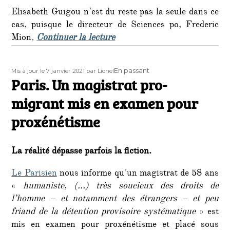
Elisabeth Guigou n’est du reste pas la seule dans ce
cas, puisque le directeur de Sciences po, Frederic
de « La commission pour lutt
Mion,
Continuer la lecture
Publié
Auteur
Format
En passant
Mis à jour le 7 janvier 2021
par Lionel
le
Paris. Un magistrat pro-
migrant mis en examen pour
proxénétisme
La réalité dépasse parfois la fiction.
Le Parisien
nous informe qu’un magistrat de 58 ans
«
humaniste, (…) très soucieux des droits de
l’homme – et notamment des étrangers – et peu
friand de la détention provisoire systématique
» est
mis en examen pour proxénétisme et placé sous