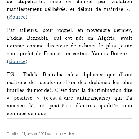
de stupéfiants, mise en danger par violation
manifestement délibérée, et défaut de maîtrise ».
(
Source
)
Par ailleurs, pour rappel, en novembre dernier,
Fadela Benrabia, qui est née en Algérie, avait
nommé comme directeur de cabinet le plus jeune
sous-préfet de France, un certain Yannis Bouzar…
(
Source
)
PS : Fadela Benrabia n’est diplômée que d’une
maîtrise de sociologie (l’un des diplômes les plus
inutiles du monde). C’est donc la discrimination dite
« positive » (c’est-à-dire antifrançaise) qui l’a
amenée là, et peut-être d’autres qualités non
connues de nous.
Publié
Auteur
Format
Vidéo
Publié le 11 janvier 2021
par Lionel
le