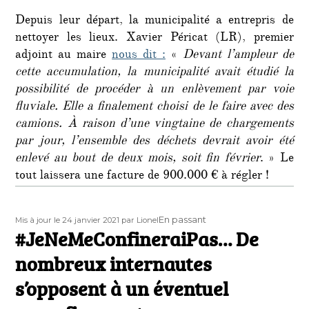
Depuis leur départ, la municipalité a entrepris de
nettoyer les lieux. Xavier Péricat (LR), premier
adjoint au maire
nous dit :
«
Devant l’ampleur de
cette accumulation, la municipalité avait étudié la
possibilité de procéder à un enlèvement par voie
fluviale. Elle a finalement choisi de le faire avec des
camions. À raison d’une vingtaine de chargements
par jour, l’ensemble des déchets devrait avoir été
enlevé au bout de deux mois, soit fin février
. » Le
tout laissera une facture de 900.000 € à régler !
Publié
Auteur
Format
En passant
Mis à jour le 24 janvier 2021
par Lionel
le
#JeNeMeConfineraiPas… De
nombreux internautes
s’opposent à un éventuel