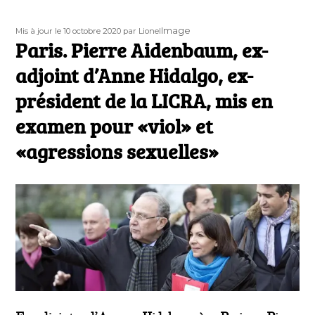
Publié
Auteur
Format
Image
Mis à jour le 10 octobre 2020
par Lionel
le
Paris. Pierre Aidenbaum, ex-
adjoint d’Anne Hidalgo, ex-
président de la LICRA, mis en
examen pour «viol» et
«agressions sexuelles»