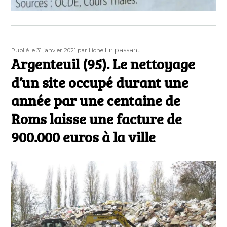
Publié
Auteur
Format
En passant
Publié le 31 janvier 2021
par Lionel
le
Argenteuil (95). Le nettoyage
d’un site occupé durant une
année par une centaine de
Roms laisse une facture de
900.000 euros à la ville