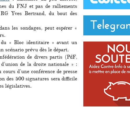
présidentielle
eunes du FNJ et pas de ralliements
s RG Yves Bertrand, du bout des
 dans les sondages, peut espérer «
rs.
 du « Bloc identitaire » avant un
n scénario prévu dès le départ.
fédération de divers partis (PdF,
union de la droite nationale » :
au cours d’une conférence de presse
on des 500 signatures sera difficile
s législatives.