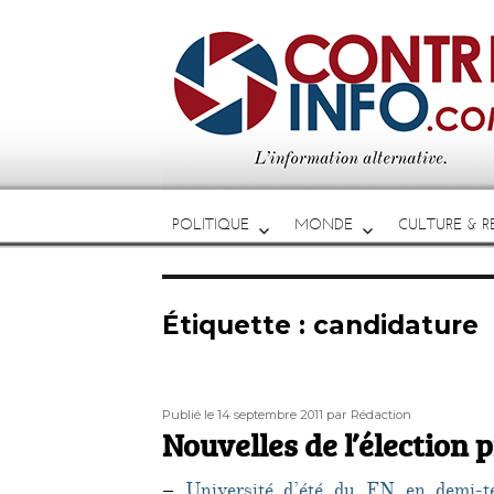
POLITIQUE
MONDE
CULTURE & RE
Étiquette :
candidature
Publié
Auteur
Publié le 14 septembre 2011
par Rédaction
le
Nouvelles de l’élection p
–
Université d’été du FN en demi-te