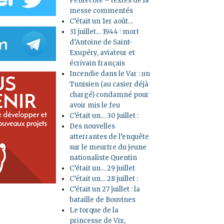
Pentecôte – textes de la
messe commentés
C’était un 1er août…
31 juillet… 1944 : mort
d’Antoine de Saint-
Exupéry, aviateur et
écrivain français
Incendie dans le Var : un
Tunisien (au casier déjà
chargé) condamné pour
avoir mis le feu
C’était un… 30 juillet :
Des nouvelles
atterrantes de l’enquête
sur le meurtre du jeune
nationaliste Quentin
C’était un… 29 juillet
C’était un… 28 juillet :
C’était un 27 juillet : la
bataille de Bouvines
Le torque de la
princesse de Vix,