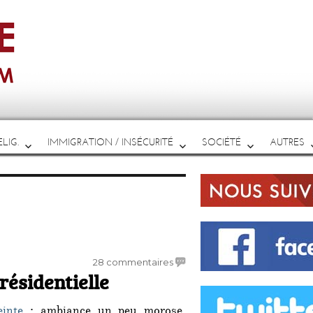
LIG.
IMMIGRATION / INSÉCURITÉ
SOCIÉTÉ
AUTRES
sur
28 commentaires
résidentielle
Nouvelles
de
l’élection
inte
: ambiance un peu morose,