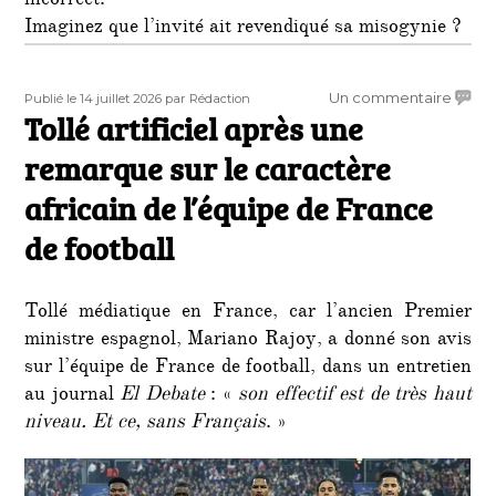
incorrect.
Imaginez que l’invité ait revendiqué sa misogynie ?
Publié
Auteur
sur
Un commentaire
Publié le 14 juillet 2026
par Rédaction
le
Tollé artificiel après une
Tollé
artific
remarque sur le caractère
après
une
africain de l’équipe de France
remar
de football
sur
le
carac
africai
Tollé médiatique en France, car l’ancien Premier
de
ministre espagnol, Mariano Rajoy, a donné son avis
l’équi
sur l’équipe de France de football, dans un entretien
de
au journal
El Debate
: «
son effectif est de très haut
Franc
niveau. Et ce, sans Français
. »
de
footba