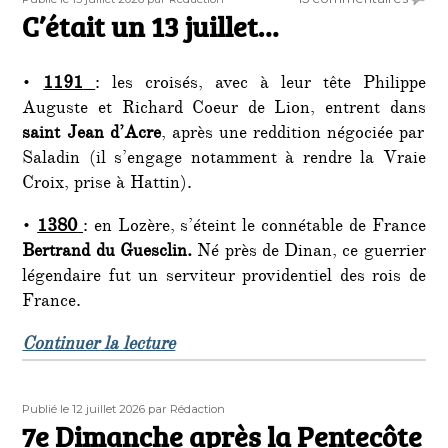
le
C’était un 13 juillet…
C’étai
un
13
•
1191
: les croisés, avec à leur tête Philippe
juillet
Auguste et Richard Coeur de Lion, entrent dans
saint Jean d’Acre
, après une reddition négociée par
Saladin (il s’engage notamment à rendre la Vraie
Croix, prise à Hattin).
•
1380
: en Lozère, s’éteint le connétable de France
Bertrand du Guesclin.
Né près de Dinan, ce guerrier
légendaire fut un serviteur providentiel des rois de
France.
de « C’était un 13 juillet… »
Continuer la lecture
Publié
Auteur
Publié le 12 juillet 2026
par Rédaction
le
7e Dimanche après la Pentecôte