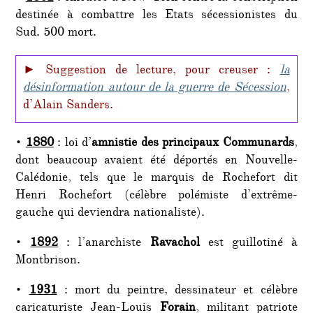
destinée à combattre les Etats sécessionistes du
Sud. 500 mort.
► Suggestion de lecture, pour creuser :
la
désinformation autour de la guerre de Sécession
,
d’Alain Sanders.
•
1880
: loi d’
amnistie des principaux Communards
,
dont beaucoup avaient été déportés en Nouvelle-
Calédonie, tels que le marquis de Rochefort dit
Henri Rochefort (célèbre polémiste d’extrême-
gauche qui deviendra nationaliste).
•
1892
: l’anarchiste
Ravachol
est guillotiné à
Montbrison.
•
1931
: mort du peintre, dessinateur et célèbre
caricaturiste Jean-Louis
Forain
, militant patriote