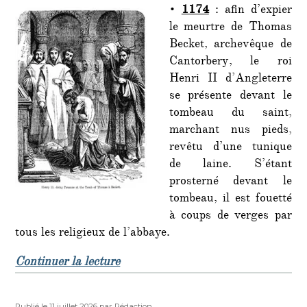
•
1174
: afin d’expier
le meurtre de Thomas
Becket, archevêque de
Cantorbery, le roi
Henri II d’Angleterre
se présente devant le
tombeau du saint,
marchant nus pieds,
revêtu d’une tunique
de laine. S’étant
prosterné devant le
tombeau, il est fouetté
à coups de verges par
tous les religieux de l’abbaye.
de « C’était un… 12 juillet : »
Continuer la lecture
Publié
Auteur
Publié le 11 juillet 2026
par Rédaction