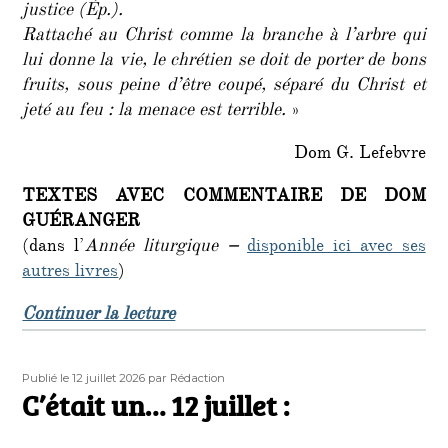
justice (Ép.).
Rattaché au Christ comme la branche à l’arbre qui
lui donne la vie, le chrétien se doit de porter de bons
fruits, sous peine d’être coupé, séparé du Christ et
jeté au feu : la menace est terrible.
»
Dom G. Lefebvre
TEXTES AVEC COMMENTAIRE DE DOM
GUÉRANGER
(dans l’
Année liturgique
–
disponible ici avec ses
autres livres
)
de « 7e Dimanche après la Pentecôt
Continuer la lecture
Publié
Auteur
Publié le 12 juillet 2026
par Rédaction
le
C’était un… 12 juillet :