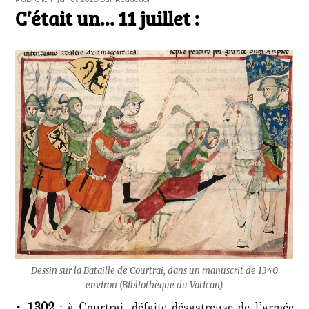
le
C’était un… 11 juillet :
Dessin sur la Bataille de Courtrai, dans un manuscrit de 1340
environ (Bibliothèque du Vatican).
•
1302
: à Courtrai, défaite désastreuse de l’armée