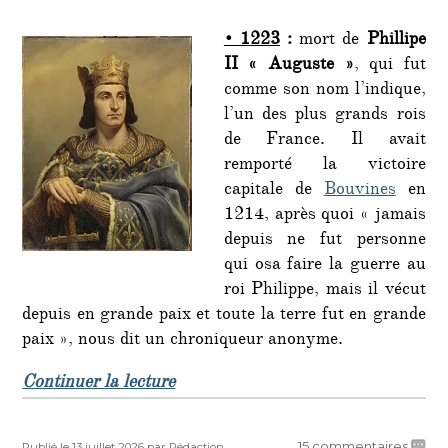
14
• 1223
:
mort de
Phillipe
juillet
:
II « Auguste »
, qui fut
comme son nom l’indique,
l’un des plus grands rois
de France. Il avait
remporté la victoire
capitale de
Bouvines
en
1214, après quoi « jamais
depuis ne fut personne
qui osa faire la guerre au
roi Philippe, mais il vécut
depuis en grande paix et toute la terre fut en grande
paix », nous dit un chroniqueur anonyme.
de « C’était un… 14 juillet : »
Continuer la lecture
Publié
Auteur
sur
15 commentaires
Publié le 13 juillet 2026
par Rédaction