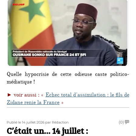
Quelle hypocrisie de cette odieuse caste politico-
médiatique !
► voir aussi : «
Echec total d’assimilation : le fils de
Zidane renie la France
»
Publié
Auteur
on
(0)
Publié le 14 juillet 2026
par Rédaction
le
C’était un… 14 juillet :
C’étai
un…