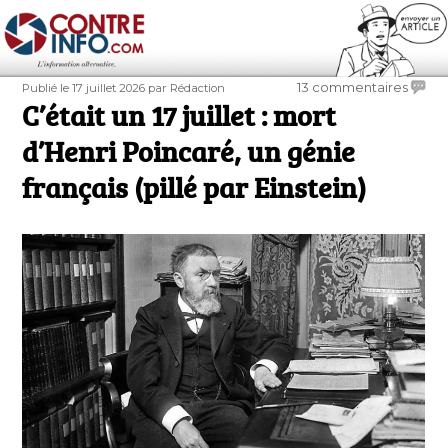
Contre-Info
Publié
Auteur
sur
13 commentaires
Publié le 17 juillet 2026
par Rédaction
le
C’était un 17 juillet : mort
C’étai
un
d’Henri Poincaré, un génie
17
juillet
français (pillé par Einstein)
:
mort
d’Henr
Poinca
un
génie
frança
(pillé
par
Einste