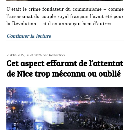
C’était le crime fondateur du communisme – comme
l’assassinat du couple royal français l’avait été pour
la Révolution – et il en annonçait bien d’autres…
de « C’était un 16 juillet : le mass
Continuer la lecture
Publié
Auteur
Publié le 15 juillet 2026
par Rédaction
le
Cet aspect effarant de l’attentat
de Nice trop méconnu ou oublié