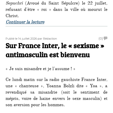
Sepuchri
(Avoué du Saint Sépulcre) le 22 juillet,
refusant d’être « roi » dans la ville où mourut le
Christ.
de « C’était un 15 juillet : la libér
Continuer la lecture
Publié
Auteur
on
(0)
Publié le 14 juillet 2026
par Rédaction
le
Sur France Inter, le « sexisme »
Sur
Franc
antimasculin est bienvenu
Inter,
le
«
« Je suis misandre et je l’assume ! »
sexis
»
Ce lundi matin sur la radio gauchiste France Inter,
antima
une « chanteuse », Yoanna Bolzli dite « Yoa », a
est
bienv
revendiqué sa misandrie (soit le sentiment de
mépris, voire de haine envers le sexe masculin) et
son aversion pour les hommes.