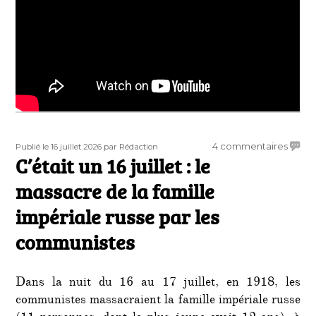
Publié
Auteur
sur
4 commentaires
Publié le 16 juillet 2026
par Rédaction
le
C’était un 16 juillet : le
C’étai
un
massacre de la famille
16
juillet
impériale russe par les
:
communistes
le
massa
de
la
Dans la nuit du 16 au 17 juillet, en 1918, les
famill
communistes massacraient la famille impériale russe
impéri