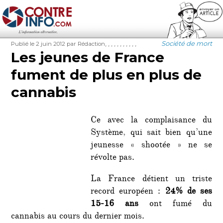
Contre-Info
Publié
Auteur
Étiquettes
Catégories
,
,
,
,
,
,
,
,
,
,
,
Société de mort
Publié le 2 juin 2012
par Rédaction
le
Les jeunes de France
fument de plus en plus de
cannabis
Ce avec la complaisance du
Système, qui sait bien qu’une
jeunesse « shootée » ne se
révolte pas.
La France détient un triste
record européen :
24% de ses
15-16 ans
ont fumé du
cannabis au cours du dernier mois.