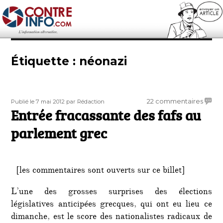
Contre-Info
Étiquette :
néonazi
Publié
Auteur
sur
22 commentaires
Publié le 7 mai 2012
par Rédaction
le
Entrée fracassante des fafs au
Entré
fracas
parlement grec
des
fafs
au
parle
[les commentaires sont ouverts sur ce billet]
grec
L’une des grosses surprises des élections
législatives anticipées grecques, qui ont eu lieu ce
dimanche, est le score des nationalistes radicaux de