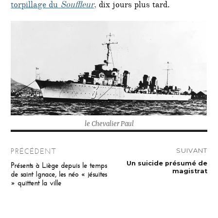
torpillage du
Souffleur
, dix jours plus tard.
le Chevalier Paul
Navigation
SUIVANT
PRÉCÉDENT
de
Publication
Un suicide présumé de
Publication
Présents à Liège depuis le temps
suivante :
précédente :
magistrat
de saint Ignace, les néo « jésuites
l’article
» quittent la ville