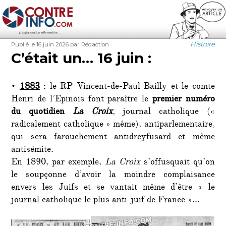
Contre-Info
Publié
Auteur
Catégorie
Histoire
Publié le 16 juin 2026
par Rédaction
le
C’était un… 16 juin :
•
1883
: le RP Vincent-de-Paul Bailly et le comte
Henri de l’Epinois font paraître le
premier numéro
du quotidien
La Croix
, journal catholique («
radicalement catholique » même), antiparlementaire,
qui sera farouchement antidreyfusard et même
antisémite.
En 1890, par exemple,
La Croix
s’offusquait qu’on
le soupçonne d’avoir la moindre complaisance
envers les Juifs et se vantait même d’être « le
journal catholique le plus anti-juif de France »…