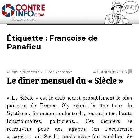
Contre-Info
Étiquette :
Françoise de
Panafieu
Publié
Auteur
sur
4 commentaires
Publié le 30 octobre 2010
par Rédaction
le
Le dîner mensuel du « Siècle »
Le
dîner
mensu
« Le Siècle » est le club secret probablement le plus
du
«
puissant de France. S’y réunit la fine fleur du
Siècle
Système : financiers, industriels, journalistes, hauts
»
fonctionnaires, politiciens… Ces derniers se
retrouvent pour des agapes (en l’occurence
« sages », au Siècle) après avoir fait semblant de