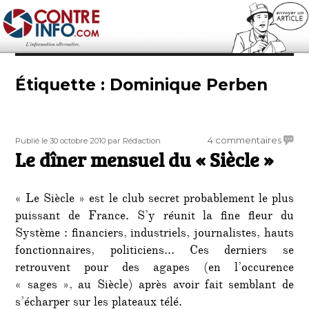
Contre-Info
Étiquette :
Dominique Perben
Publié
Auteur
sur
4 commentaires
Publié le 30 octobre 2010
par Rédaction
le
Le dîner mensuel du « Siècle »
Le
dîner
mensu
« Le Siècle » est le club secret probablement le plus
du
«
puissant de France. S’y réunit la fine fleur du
Siècle
Système : financiers, industriels, journalistes, hauts
»
fonctionnaires, politiciens… Ces derniers se
retrouvent pour des agapes (en l’occurence
« sages », au Siècle) après avoir fait semblant de
s’écharper sur les plateaux télé.