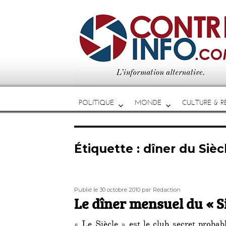
POLITIQUE
MONDE
CULTURE & RE
Étiquette :
dîner du Sièc
Publié
Auteur
Publié le 30 octobre 2010
par Rédaction
le
Le dîner mensuel du « Si
« Le Siècle » est le club secret proba