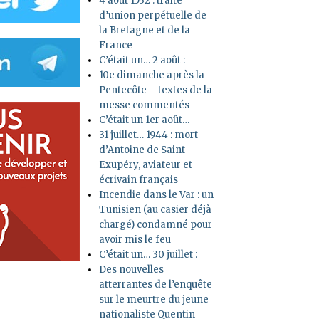
4 août 1532 : traité
d’union perpétuelle de
la Bretagne et de la
France
C’était un… 2 août :
10e dimanche après la
Pentecôte – textes de la
messe commentés
C’était un 1er août…
31 juillet… 1944 : mort
d’Antoine de Saint-
Exupéry, aviateur et
écrivain français
Incendie dans le Var : un
Tunisien (au casier déjà
chargé) condamné pour
avoir mis le feu
C’était un… 30 juillet :
Des nouvelles
atterrantes de l’enquête
sur le meurtre du jeune
nationaliste Quentin