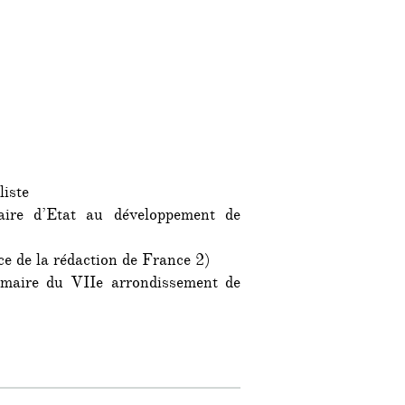
iste
aire d’Etat au développement de
ce de la rédaction de France 2)
maire du VIIe arrondissement de
el du « Siècle » »