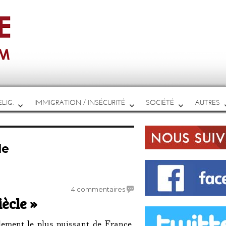
LIG.
IMMIGRATION / INSÉCURITÉ
SOCIÉTÉ
AUTRES
le
sur
4 commentaires
ècle »
Le
dîner
mensuel
blement le plus puissant de France.