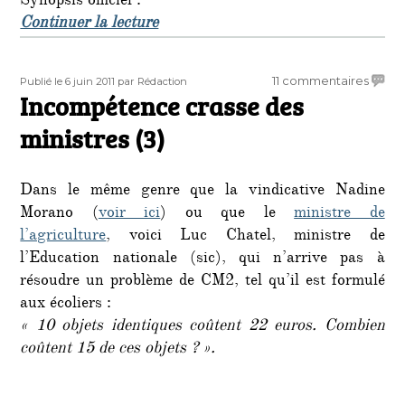
Synopsis officiel :
de « Horrible : propagande pour l’in
Continuer la lecture
Publié
Auteur
sur
11 commentaires
Publié le 6 juin 2011
par Rédaction
le
Incompétence crasse des
Incom
crasse
ministres (3)
des
minist
(3)
Dans le même genre que la vindicative Nadine
Morano (
voir ici
) ou que le
ministre de
l’agriculture
, voici Luc Chatel, ministre de
l’Education nationale (sic), qui n’arrive pas à
résoudre un problème de CM2, tel qu’il est formulé
aux écoliers :
« 10 objets identiques coûtent 22 euros. Combien
coûtent 15 de ces objets ? ».