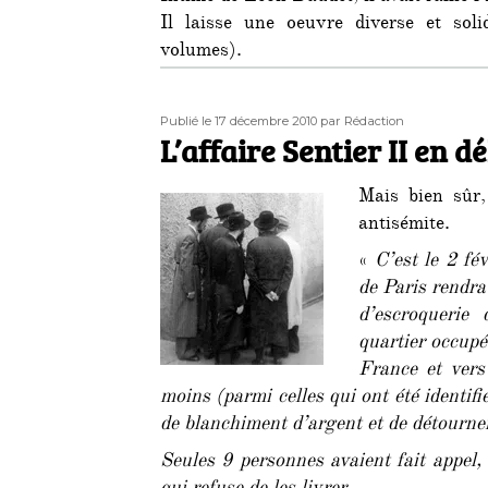
Il laisse une oeuvre diverse et so
volumes).
Publié
Auteur
Publié le 17 décembre 2010
par Rédaction
le
L’affaire Sentier II en d
Mais bien sûr
antisémite.
«
C’est le 2 fé
de Paris rendra
d’escroquerie
quartier occupé
France et vers
moins (parmi celles qui ont été identif
de blanchiment d’argent et de détourne
Seules 9 personnes avaient fait appel, 