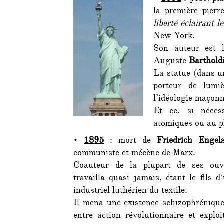
la première pierr
liberté éclairant 
New York.
Son auteur est l
Auguste
Barthold
La statue (dans u
porteur de lumi
l’idéologie maçonn
Et ce, si néces
atomiques ou au 
•
1895
: mort de
Friedrich Engel
communiste et mécène de Marx.
Coauteur de la plupart de ses ouv
travailla quasi jamais, étant le fils d
industriel luthérien du textile.
Il mena une existence schizophrénique
entre action révolutionnaire et exploi