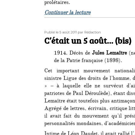
prolétaires.
de « C’était un 5 a
Continuer la lecture
Publié
Auteur
Publié le 5 août 2011
par Rédaction
le
C’était un 5 août… (bis)
1914. Décès de
Jules Lemaître
(né
de la Patrie française (1898).
Cet important mouvement national
sinistre Ligue des droits de l’homme, d
» – à laquelle elle ne survécut d’a
patriotes de Paul Déroulède), étant dis
Lemaître était toutefois plus antimaçon
Agrégé de lettres, écrivain, critique li
il avait fait du mouvement qu’il prési
personnalités mondaines, d’académicie
Intime de Léon Daudet, il avait rallié 