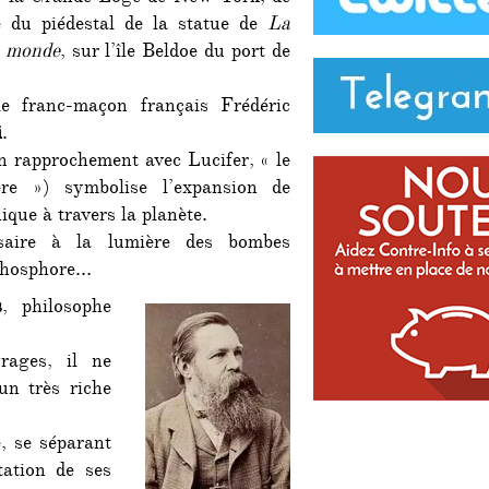
août…
e du piédestal de la statue de
La
le monde
, sur l’île Beldoe du port de
e franc-maçon français Frédéric
i
.
n rapprochement avec Lucifer, « le
ère ») symbolise l’expansion de
ique à travers la planète.
saire à la lumière des bombes
phosphore…
s
, philosophe
rages, il ne
’un très riche
, se séparant
tation de ses