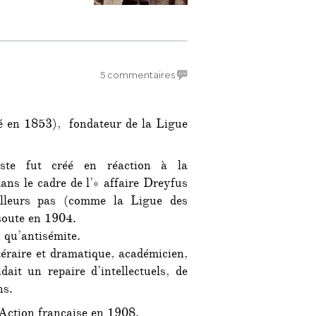
oût… »
sur
5 commentaires
C’était
un
5
 en 1853), fondateur de la Ligue
août…
(bis)
iste fut créé en réaction à la
ans le cadre de l’« affaire Dreyfus
illeurs pas (comme la Ligue des
soute en 1904.
 qu’antisémite.
ttéraire et dramatique, académicien,
dait un repaire d’intellectuels, de
ns.
l’Action française en 1908.