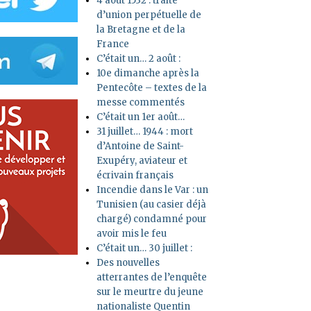
4 août 1532 : traité
d’union perpétuelle de
la Bretagne et de la
France
C’était un… 2 août :
10e dimanche après la
Pentecôte – textes de la
messe commentés
C’était un 1er août…
31 juillet… 1944 : mort
d’Antoine de Saint-
Exupéry, aviateur et
écrivain français
Incendie dans le Var : un
Tunisien (au casier déjà
chargé) condamné pour
avoir mis le feu
C’était un… 30 juillet :
Des nouvelles
atterrantes de l’enquête
sur le meurtre du jeune
nationaliste Quentin