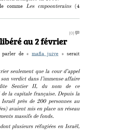
lide comme
Les cmpoonterains
(4
on
(0)
élibéré au 2 février
L’affaire
Sentier
II
, parler de «
mafia juive
» serait
en
délibéré
vrier seulement que la cour d’appel
au
2
 son verdict dans l’immense affaire
février
 dite Sentier II, du nom de ce
 de la capitale française. Depuis la
 Israël près de 200 personnes au
iées) avaient mis en place un réseau
ments massifs de fonds.
dont plusieurs réfugiées en Israël,