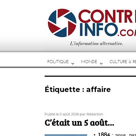
POLITIQUE
MONDE
CULTURE & RE
Étiquette :
affaire
Publié
Auteur
Publié le 5 août 2026
par Rédaction
le
C’était un 5 août…
•
1884
: pose, p