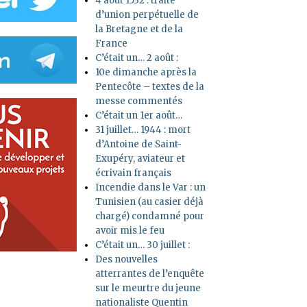
4 août 1532 : traité
d’union perpétuelle de
la Bretagne et de la
France
C’était un… 2 août :
10e dimanche après la
Pentecôte – textes de la
messe commentés
C’était un 1er août…
31 juillet… 1944 : mort
d’Antoine de Saint-
Exupéry, aviateur et
écrivain français
Incendie dans le Var : un
Tunisien (au casier déjà
chargé) condamné pour
avoir mis le feu
C’était un… 30 juillet :
Des nouvelles
atterrantes de l’enquête
sur le meurtre du jeune
nationaliste Quentin