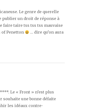
icaneuse. Le genre de querelle
e publier un droit de réponse à
le faire taire tss tss tss mauvaise
 of Penetton
… dire qu’on aura
*****. Le « Front » n’est plus
eur souhaite une bonne défaite
ahir les idéaux contre-