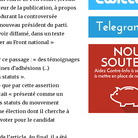
eur de la publication, à propos
t durant la controversée
nouveau président du parti.
voir diffamé, dans un texte
er au Front national »
 ce passage : « des témoignages
ines d’adhésions (…)
 statuts ».
 que par cette assertion
tait « présenté comme un
es statuts du mouvement
ne élection dont il cherche à
 voter pour le candidat
 l’article. Au final, il a été