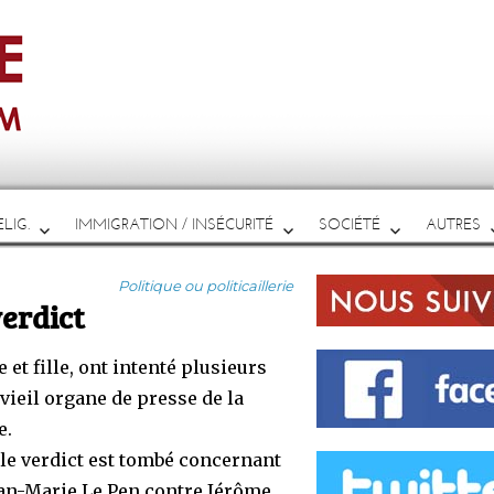
LIG.
IMMIGRATION / INSÉCURITÉ
SOCIÉTÉ
AUTRES
Catégories
Politique ou politicaillerie
verdict
 et fille, ont intenté plusieurs
vieil organe de presse de la
e.
 le verdict est tombé concernant
ean-Marie Le Pen contre Jérôme