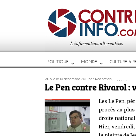
POLITIQUE
MONDE
CULTURE & RE
Publié
Auteur
Étiquettes
,
,
,
,
,
,
,
,
,
Publié le 10 décembre 2011
par Rédaction
le
Le Pen contre Rivarol : 
Les Le Pen, père
procès au plus 
droite national
Hier, vendredi,
la plainte de J