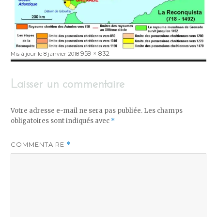
Publié
Taille
959 × 832
Mis à jour le 8 janvier 2018
le
réelle
Laisser un commentaire
Votre adresse e-mail ne sera pas publiée.
Les champs
obligatoires sont indiqués avec
*
COMMENTAIRE
*