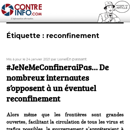
Contre-Info
Étiquette :
reconfinement
Publié
Auteur
Format
En passant
Mis à jour le 24 janvier 2021
par Lionel
le
#JeNeMeConfineraiPas… De
nombreux internautes
s’opposent à un éventuel
reconfinement
Alors même que les frontières sont grandes
ouvertes, facilitant la circulation de tous les virus et