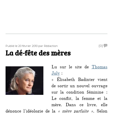
Publié
Auteur
on
(0)
Publié le 20 février 2010
par Rédaction
le
La dé-fête des mères
La
dé-
fête
Lu sur le site de
Thomas
des
mère
Joly
:
« Élisabeth Badinter vient
de sortir un nouvel ouvrage
sur la condition féminine :
Le conflit, la femme et la
mère. Dans ce livre, elle
dénonce l’idéologie de la
« mère parfaite »
. Selon