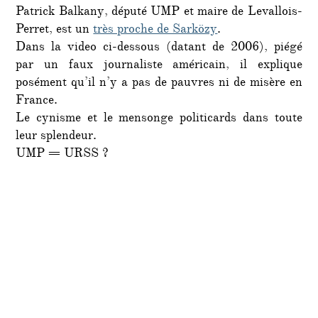
Patrick Balkany, député UMP et maire de Levallois-
n’y
Perret, est un
très proche de Sarközy
.
a
Dans la video ci-dessous (datant de 2006), piégé
pas
de
par un faux journaliste américain, il explique
pauvr
posément qu’il n’y a pas de pauvres ni de misère en
en
France.
Franc
Le cynisme et le mensonge politicards dans toute
leur splendeur.
UMP = URSS ?