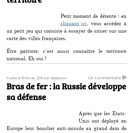
conna
du
Petit moment de détente : en
territo
cliquant ici
, vous accédez à
un petit jeu qui consiste à essayer de situer sur une
carte des villes françaises.
Être patriote, c’est aussi connaître le territoire
national. Eh oui !
Publié
Auteur
sur
Un commentaire
Publié le 19 février 2010
par Rédaction
le
Bras de fer : la Russie développe
Bras
de
sa défense
fer
:
la
Après que les Etats-
Russie
Unis ont déployé en
dével
Europe leur bouclier anti-missile au grand dam de
sa