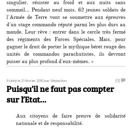
singulier, résister au froid et aux nuits sans
sommeil… Pendant neuf mois, 62 jeunes soldats de
l’Armée de Terre vont se soumettre aux épreuves
d’un stage commando réputé parmi les plus durs au
monde. Leur rêve : entrer dans le cercle très fermé
des régiments des Forces Spéciales. Mais, pour
gagner le droit de porter le mythique béret rouge des
unités de commandos parachutistes, ils devront
puiser au plus profond d’eux-mêmes. »
Publié
Auteur
on
(0)
Publié le 21 février 2010
par Rédaction
le
Puisqu’il ne faut pas compter
Puisqu’
ne
sur l’Etat…
faut
pas
comp
Aux citoyens de faire preuve de solidarité
sur
nationale et de responsabilité.
l’Etat…