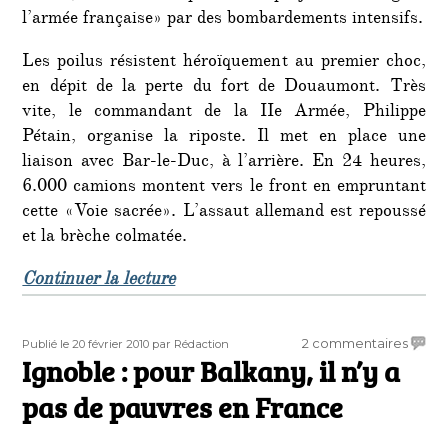
l’armée française» par des bombardements intensifs.
Les poilus résistent héroïquement au premier choc,
en dépit de la perte du fort de Douaumont. Très
vite, le commandant de la IIe Armée, Philippe
Pétain, organise la riposte. Il met en place une
liaison avec Bar-le-Duc, à l’arrière. En 24 heures,
6.000 camions montent vers le front en empruntant
cette «Voie sacrée». L’assaut allemand est repoussé
et la brèche colmatée.
de « Verdun… Qui s’en souvient ? 
Continuer la lecture
Publié
Auteur
sur
2 commentaires
Publié le 20 février 2010
par Rédaction
le
Ignoble : pour Balkany, il n’y a
Ignob
:
pas de pauvres en France
pour
Balkan
il