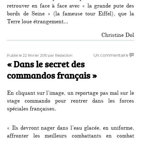
retrouver en face à face avec « la grande pute des
bords de Seine » (la fameuse tour Eiffel), que la
Terre loue étrangement…
Christine Dol
Publié
Auteur
sur
Un commentaire
Publié le 22 février 2010
par Rédaction
le
« Dans le secret des
« Dan
le
commandos français »
secre
des
comm
En cliquant sur l’image, un reportage pas mal sur le
françai
stage commando pour rentrer dans les forces
spéciales françaises.
« Ils devront nager dans l’eau glacée, en uniforme,
affronter les meilleurs combattants en combat