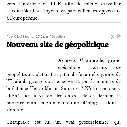
vers l’intérieur de l’UE, afin de mieux surveiller
et contrôler les citoyens, en particulier les opposants
à l’européisme.
Publié
Auteur
on
(0)
Publié le 23 février 2010
par Rédaction
le
Nouveau site de géopolitique
Nouv
site
de
Aymeric Chauprade, grand
géopo
spécialiste français de
géopolitique, s’était fait jeter de façon choquante de
l’Ecole de guerre où il enseignait, par le ministre de
la défense Hervé Morin. Son tort ? N’être pas assez
aligné sur la vision des choses de ce dernier, le
ministre étant englué dans une idéologie atlanto-
sioniste.
Chauprade est lui un vrai professionnel, qui