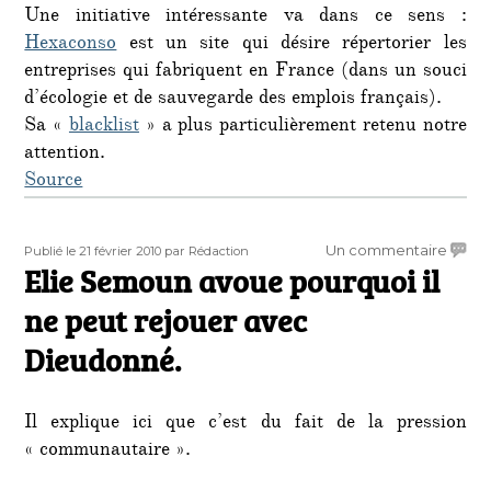
Une initiative intéressante va dans ce sens :
Hexaconso
est un site qui désire répertorier les
entreprises qui fabriquent en France (dans un souci
d’écologie et de sauvegarde des emplois français).
Sa «
blacklist
» a plus particulièrement retenu notre
attention.
Source
Publié
Auteur
sur
Un commentaire
Publié le 21 février 2010
par Rédaction
le
Elie Semoun avoue pourquoi il
Elie
Semo
ne peut rejouer avec
avoue
pourq
Dieudonné.
il
ne
peut
Il explique ici que c’est du fait de la pression
rejoue
« communautaire ».
avec
Dieud