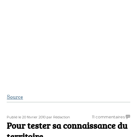
Source
Publié
Auteur
sur
11 commentaires
Publié le 20 février 2010
par Rédaction
le
Pour tester sa connaissance du
Pour
tester
territoire
sa