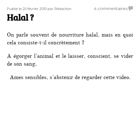
Publié
Auteur
sur
4 commentaires
Publié le 20 février 2010
par Rédaction
le
Halal ?
Halal
?
On parle souvent de nourriture halal, mais en quoi
cela consiste-t-il concrètement ?
A égorger l’animal et le laisser, conscient, se vider
de son sang.
Ames sensibles, s’abstenir de regarder cette video.