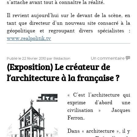
s’attache avant tout à connaître la réalité.
Il revient aujourd’hui sur le devant de la scène, en
tant que directeur d’un nouveau site consacré à la
géopolitique et regroupant divers spécialistes :
www.realpolitik.tv
Publié
Auteur
sur
Un commentaire
Publié le 22 février 2010
par Rédaction
le
(Exposition) Le créateur de
(Expos
Le
l’architecture à la française ?
créat
de
l’arch
« C’est l’architecture qui
à
exprime d’abord une
la
civilisation » Jacques
frança
?
Ferron.
Dans « architecture », il y