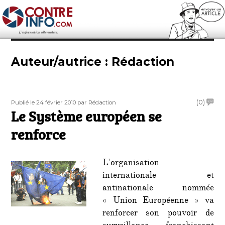
Contre-Info
Auteur/autrice :
Rédaction
Publié
Auteur
on
(0)
Publié le 24 février 2010
par Rédaction
le
Le Système européen se
Le
Syst
renforce
europ
se
renfo
L’organisation
internationale et
antinationale nommée
« Union Européenne » va
renforcer son pouvoir de