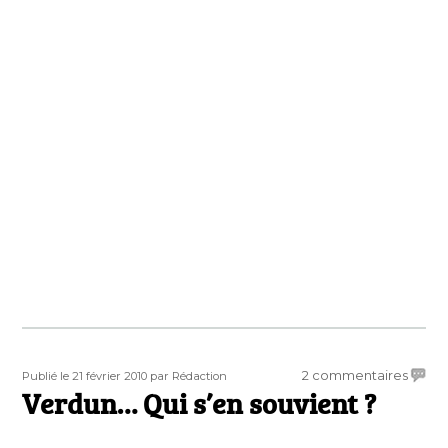
Publié
Auteur
sur
2 commentaires
Publié le 21 février 2010
par Rédaction
le
Verdun… Qui s’en souvient ?
Verdu
Qui
s’en