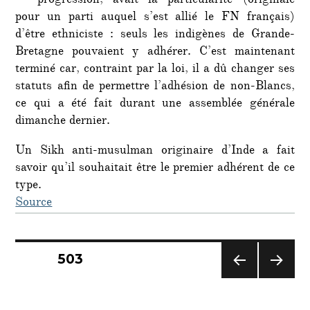
progression, avait la particularité (originale
pour un parti auquel s’est allié le FN français)
d’être ethniciste : seuls les indigènes de Grande-
Bretagne pouvaient y adhérer. C’est maintenant
terminé car, contraint par la loi, il a dû changer ses
statuts afin de permettre l’adhésion de non-Blancs,
ce qui a été fait durant une assemblée générale
dimanche dernier.
Un Sikh anti-musulman originaire d’Inde a fait
savoir qu’il souhaitait être le premier adhérent de ce
type.
Source
Navigation
PAGE
503
PAG
PAG
des
E
E