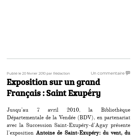
Publié
Auteur
sur
Un commentaire
Publié le 20 février 2010
par Rédaction
le
Exposition sur un grand
Exposi
sur
Français : Saint Exupéry
un
grand
França
Jusqu’au 7 avril 2010, la Bibliothèque
:
Départementale de la Vendée (BDV), en partenariat
Saint
avec la Succession Saint-Exupéry-d’Agay présente
Exupé
l’exposition
Antoine de Saint-Exupéry: du vent, du