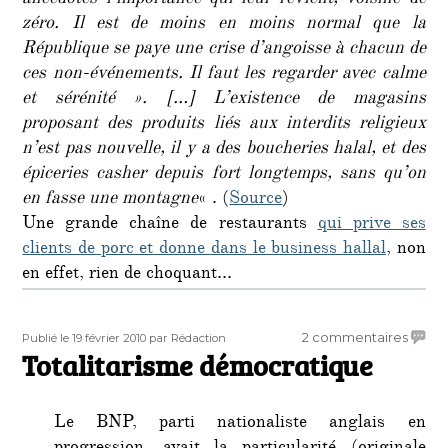
anecdotes l’importance qui leur revient, voisine de
zéro. Il est de moins en moins normal que la
République se paye une crise d’angoisse à chacun de
ces non-événements. Il faut les regarder avec calme
et sérénité ». […] L’existence de magasins
proposant des produits liés aux interdits religieux
n’est pas nouvelle, il y a des boucheries halal, et des
épiceries casher depuis fort longtemps, sans qu’on
en fasse une montagne
« . (
Source
)
Une grande chaîne de restaurants
qui prive ses
clients de porc et donne dans le business hallal
, non
en effet, rien de choquant…
Publié
Auteur
sur
2 commentaires
Publié le 19 février 2010
par Rédaction
le
Totalitarisme démocratique
Totali
démoc
Le BNP, parti nationaliste anglais en