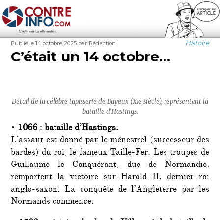
Contre-Info
Publié
Auteur
Catégorie
Histoire
Publié le 14 octobre 2025
par Rédaction
le
C’était un 14 octobre…
Détail de la célèbre tapisserie de Bayeux (XIe siècle), représentant la
bataille d’Hastings.
•
1066
:
bataille d’Hastings.
L’assaut est donné par le ménestrel (successeur des
bardes) du roi, le fameux Taille-Fer. Les troupes de
Guillaume le Conquérant, duc de Normandie,
remportent la victoire sur Harold II, dernier roi
anglo-saxon. La conquête de l’Angleterre par les
Normands commence.