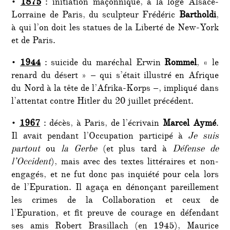
•
1875
: initiation maçonnique, à la loge Alsace-
Lorraine de Paris, du sculpteur Frédéric
Bartholdi
,
à qui l’on doit les statues de la Liberté de New-York
et de Paris.
•
1944
: suicide du maréchal Erwin
Rommel
, « le
renard du désert » – qui s’était illustré en Afrique
du Nord à la tête de l’Afrika-Korps –, impliqué dans
l’attentat contre Hitler du 20 juillet précédent.
•
1967
: décès, à Paris, de l’écrivain
Marcel Aymé
.
Il avait pendant l’Occupation participé à
Je suis
partout
ou
la Gerbe
(et plus tard à
Défense de
l’Occident
), mais avec des textes littéraires et non-
engagés, et ne fut donc pas inquiété pour cela lors
de l’Epuration. Il agaça en dénonçant pareillement
les crimes de la Collaboration et ceux de
l’Epuration, et fit preuve de courage en défendant
ses amis Robert Brasillach (en 1945), Maurice