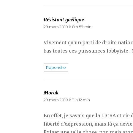
Résistant gaélique
dit :
29 mars 2010 à 8 h 59 min
Vivement qu’un parti de droite nation
bas toutes ces puissances lobbyiste . 
Répondre
Morak
dit :
29 mars 2010 à 11 h 12 min
En effet, je savais que la LICRA et ci
liberté d’expression, mais là ça devi
Exiger une telle chose, non mais stop