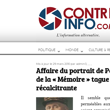
POLITIQUE
MONDE
CULTURE & RE
Publié
Auteur
Étiquettes
,
,
,
,
Mis à jour le 29 mars 2010
par admin3
le
Affaire du portrait de 
de la « Mémoire » tague
récalcitrante
Il semble que
perméables aux