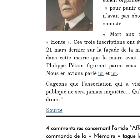
soient organis
» pour punir c
n’avait pas obt
sioniste.
« Mort aux c
« Honte ». Ces trois inscriptions ont 
21 mars dernier sur la façade de la m
dans cette mairie que le maire avait 
Philippe Pétain figurant parmi ceux d
Nous en avions parlé
ici
et
ici
.
Gageons que l’association qui a visi
publique ne sera jamais inquiétée… Qu’
droits !
Source
4 commentaires concernant l'article “Aff
commando de la « Mémoire » tague la m