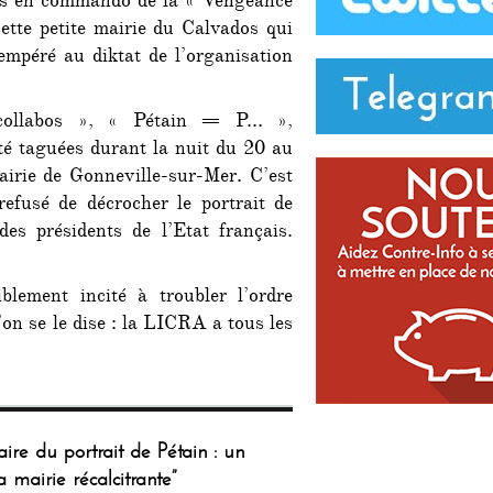
és en commando de la « Vengeance
ette petite mairie du Calvados qui
empéré au diktat de l’organisation
ollabos », « Pétain = P… »,
été taguées durant la nuit du 20 au
airie de Gonneville-sur-Mer. C’est
refusé de décrocher le portrait de
es présidents de l’Etat français.
blement incité à troubler l’ordre
on se le dise : la LICRA a tous les
aire du portrait de Pétain : un
airie récalcitrante”