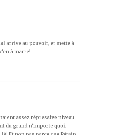
al arrive au pouvoir, et mette à
Y’en à marre!
e étaient assez répressive niveau
ent du grand n’importe quoi.
 là! Et non pas parce que Pétain