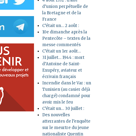
4 août 1532 : traité
d’union perpétuelle de
la Bretagne et de la
France
C’était un… 2 août :
10e dimanche après la
Pentecôte – textes de la
messe commentés
C’était un 1er août…
31 juillet… 1944 : mort
d’Antoine de Saint-
Exupéry, aviateur et
écrivain français
Incendie dans le Var : un
Tunisien (au casier déjà
chargé) condamné pour
avoir mis le feu
C’était un… 30 juillet :
Des nouvelles
atterrantes de l’enquête
sur le meurtre du jeune
nationaliste Quentin