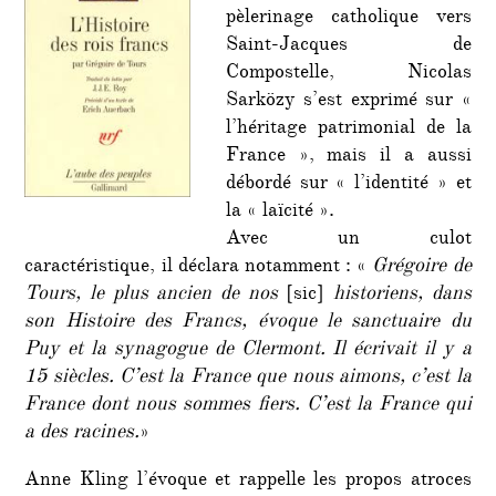
pèlerinage catholique vers
réfère
à
Saint-Jacques de
des
Compostelle, Nicolas
antisé
Sarközy s’est exprimé sur «
l’héritage patrimonial de la
France », mais il a aussi
débordé sur « l’identité » et
la « laïcité ».
Avec un culot
caractéristique, il déclara notamment : «
Grégoire de
Tours, le plus ancien de nos
[sic]
historiens, dans
son Histoire des Francs, évoque le sanctuaire du
Puy et la synagogue de Clermont. Il écrivait il y a
15 siècles. C’est la France que nous aimons, c’est la
France dont nous sommes fiers. C’est la France qui
a des racines.
»
Anne Kling l’évoque et rappelle les propos atroces