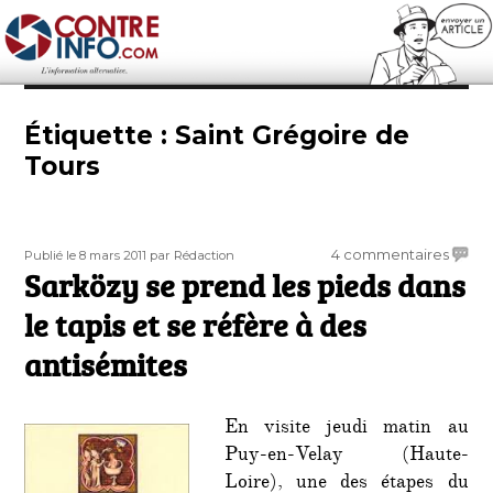
Contre-Info
Étiquette :
Saint Grégoire de
Tours
Publié
Auteur
sur
4 commentaires
Publié le 8 mars 2011
par Rédaction
le
Sarközy se prend les pieds dans
Sarkö
se
le tapis et se réfère à des
prend
les
antisémites
pieds
dans
le
En visite jeudi matin au
tapis
Puy-en-Velay (Haute-
et
Loire), une des étapes du
se