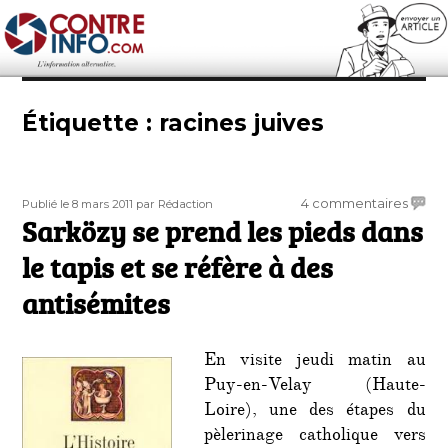
Contre-Info
Étiquette :
racines juives
Publié
Auteur
sur
4 commentaires
Publié le 8 mars 2011
par Rédaction
le
Sarközy se prend les pieds dans
Sarkö
se
le tapis et se réfère à des
prend
les
antisémites
pieds
dans
le
En visite jeudi matin au
tapis
Puy-en-Velay (Haute-
et
Loire), une des étapes du
se
pèlerinage catholique vers
réfère