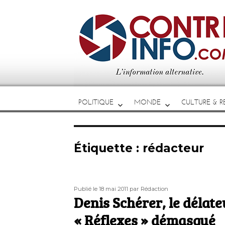
POLITIQUE
MONDE
CULTURE & RE
Étiquette :
rédacteur
Publié
Auteur
Publié le 18 mai 2011
par Rédaction
le
Denis Schérer, le délate
« Réflexes » démasqué