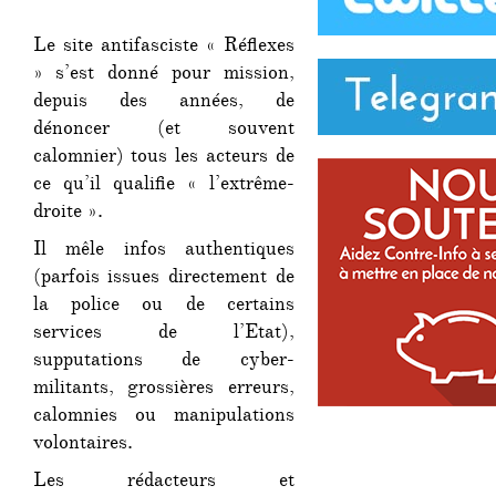
délateur
antifa
Le site antifasciste « Réflexes
de
» s’est donné pour mission,
« Réflexes »
depuis des années, de
démasqué
dénoncer (et souvent
calomnier) tous les acteurs de
ce qu’il qualifie « l’extrême-
droite ».
Il mêle infos authentiques
(parfois issues directement de
la police ou de certains
services de l’Etat),
supputations de cyber-
militants, grossières erreurs,
calomnies ou manipulations
volontaires.
Les rédacteurs et