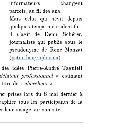
informateurs changent
parfois, au fil des ans.
Mais celui qui sévit depuis
quelques temps a été identifié :
il s’agit de Denis Schérer,
journaliste qui publie sous le
pseudonyme de René Monzat
(
petite biographie ici
).
 des idées Pierre-André Taguieff
délateur professionnel »
, estimant
 titre de
« chercheur »
.
er prises lors du 8 mai dernier à
raphier tous les participants de la
r leur visage sur son site.
 le délateur antifa de « Réflexes » démasqué »