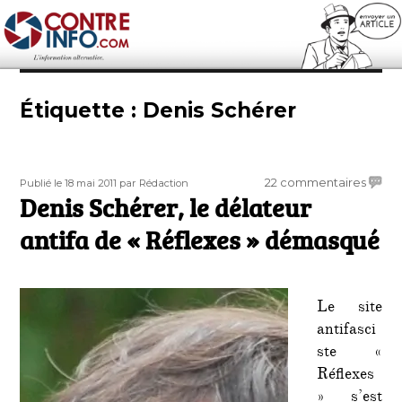
Contre-Info
Étiquette :
Denis Schérer
Publié
Auteur
sur
22 commentaires
Publié le 18 mai 2011
par Rédaction
le
Denis Schérer, le délateur
Denis
Schér
antifa de « Réflexes » démasqué
le
délat
antifa
de
Le site
« Réfl
antifasci
déma
ste «
Réflexes
» s’est