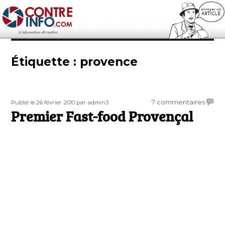
Contre-Info
Étiquette :
provence
Publié
Auteur
sur
7 commentaires
Publié le 26 février 2010
par admin3
le
Premier Fast-food Provençal
Premi
Fast-
food
Prove