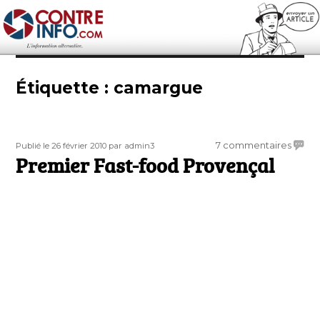
Contre-Info
Étiquette :
camargue
Publié
Auteur
sur
7 commentaires
Publié le 26 février 2010
par admin3
le
Premier Fast-food Provençal
Premi
Fast-
food
Prove