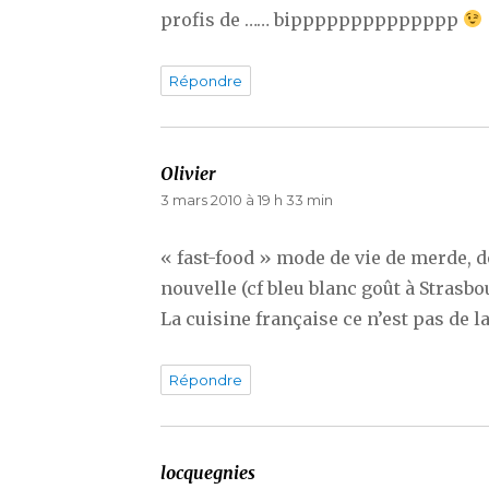
profis de …… bipppppppppppppp
Répondre
Olivier
dit :
3 mars 2010 à 19 h 33 min
« fast-food » mode de vie de merde, d
nouvelle (cf bleu blanc goût à Strasb
La cuisine française ce n’est pas de l
Répondre
locquegnies
dit :