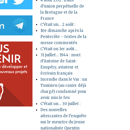
4 août 1532 : traité
d’union perpétuelle de
la Bretagne et de la
France
C’était un… 2 août :
10e dimanche après la
Pentecôte – textes de la
messe commentés
C’était un 1er août…
31 juillet… 1944 : mort
d’Antoine de Saint-
Exupéry, aviateur et
écrivain français
Incendie dans le Var : un
Tunisien (au casier déjà
chargé) condamné pour
avoir mis le feu
C’était un… 30 juillet :
Des nouvelles
atterrantes de l’enquête
sur le meurtre du jeune
nationaliste Quentin