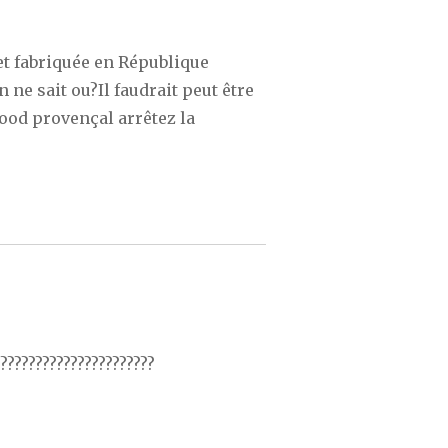
et fabriquée en République
 ne sait ou?Il faudrait peut être
food provençal arrêtez la
??????????????????????