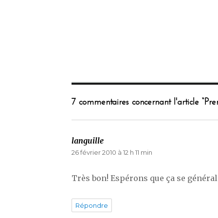
7 commentaires concernant l'article “Pr
languille
dit :
26 février 2010 à 12 h 11 min
Très bon! Espérons que ça se général
Répondre