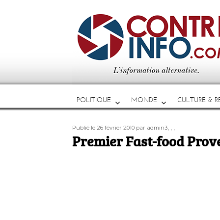
POLITIQUE
MONDE
CULTURE & RE
Publié
Auteur
Étiquettes
,
,
,
Publié le 26 février 2010
par admin3
le
Premier Fast-food Prov