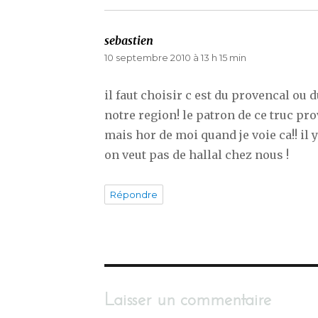
sebastien
dit :
10 septembre 2010 à 13 h 15 min
il faut choisir c est du provencal ou d
notre region! le patron de ce truc pr
mais hor de moi quand je voie ca!! il y
on veut pas de hallal chez nous !
Répondre
Laisser un commentaire