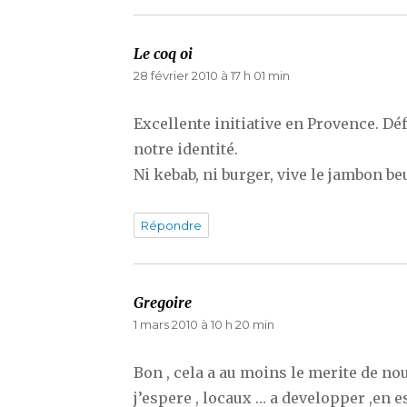
Le coq oi
dit :
28 février 2010 à 17 h 01 min
Excellente initiative en Provence. D
notre identité.
Ni kebab, ni burger, vive le jambon be
Répondre
Gregoire
dit :
1 mars 2010 à 10 h 20 min
Bon , cela a au moins le merite de no
j’espere , locaux … a developper ,en 